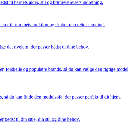
st til barnets alder, stil og børneværelsets indretning.
sser til rummets funktion og skaber den rette stemning.
ge det rivejern, der passer bedst til dine behov.
er, forskelle og populære brands, så du kan vælge den rigtige model
s, så du kan finde den modulsofa, der passer perfekt til dit hjem.
bedst til din stue, din stil og dine behov.