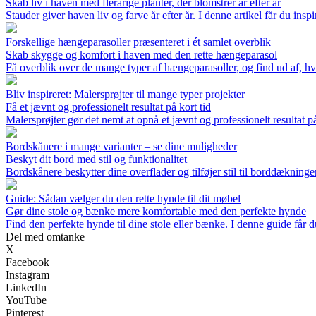
Skab liv i haven med flerårige planter, der blomstrer år efter år
Stauder giver haven liv og farve år efter år. I denne artikel får du insp
Forskellige hængeparasoller præsenteret i ét samlet overblik
Skab skygge og komfort i haven med den rette hængeparasol
Få overblik over de mange typer af hængeparasoller, og find ud af, hvi
Bliv inspireret: Malersprøjter til mange typer projekter
Få et jævnt og professionelt resultat på kort tid
Malersprøjter gør det nemt at opnå et jævnt og professionelt resultat på
Bordskånere i mange varianter – se dine muligheder
Beskyt dit bord med stil og funktionalitet
Bordskånere beskytter dine overflader og tilføjer stil til borddækninge
Guide: Sådan vælger du den rette hynde til dit møbel
Gør dine stole og bænke mere komfortable med den perfekte hynde
Find den perfekte hynde til dine stole eller bænke. I denne guide får d
Del med omtanke
X
Facebook
Instagram
LinkedIn
YouTube
Pinterest