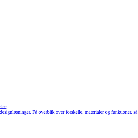
else
e designløsninger. Få overblik over forskelle, materialer og funktioner, 