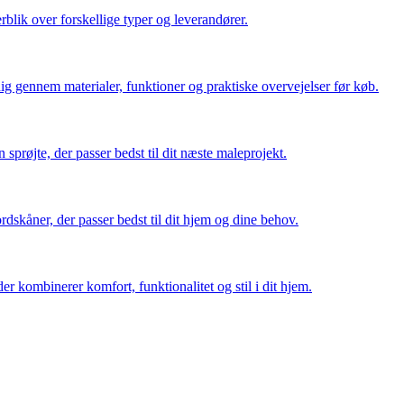
erblik over forskellige typer og leverandører.
dig gennem materialer, funktioner og praktiske overvejelser før køb.
 sprøjte, der passer bedst til dit næste maleprojekt.
rdskåner, der passer bedst til dit hjem og dine behov.
er kombinerer komfort, funktionalitet og stil i dit hjem.