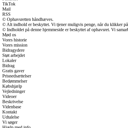
TikTok
Mail
RSS
© Ophavsretten håndhæves.
© Alt indhold er beskyttet. Vi tjener muligvis penge, når du klikker på
© Indholdet på denne hjemmeside er beskyttet af ophavsret. Vi samar
Mød os
Vores historie
Vores mission
Bidragydere
Støt arbejdet
Lokaler
Bidrag
Gratis gaver
Prisnedsættelser
Bedømmelser
Købshjælp
Vejledninger
Videoer
Beskrivelse
Videnbase
Kontakt
Udtalelse
Vi søger
Hjælp med info