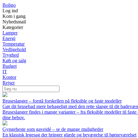
Boligo
Log ind
Kom i gang
Nyhedsmail
Kategorier
Lamper
Energi
Temperatur
Vedligehold
Tryghed
Køb og salg
Budget
IT
Kontor
Rejser
Bruseslanger – forstå forskellen på fleksible og faste modeller
Gør dit brusebad mere behageligt med den rette slange til dit badevær
Bruseslanger findes i mange varianter – fra fleksible modeller til fast
dine behov.
Gyngeheste som gaveidé – se de mange muligheder
En klassisk legesag der bringer glæde og bevægelse til børneværelset