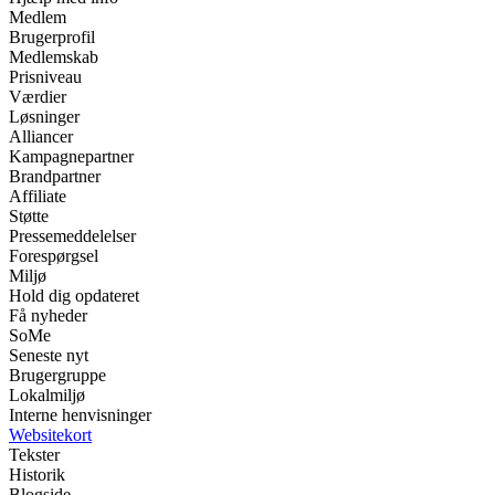
Medlem
Brugerprofil
Medlemskab
Prisniveau
Værdier
Løsninger
Alliancer
Kampagnepartner
Brandpartner
Affiliate
Støtte
Pressemeddelelser
Forespørgsel
Miljø
Hold dig opdateret
Få nyheder
SoMe
Seneste nyt
Brugergruppe
Lokalmiljø
Interne henvisninger
Websitekort
Tekster
Historik
Blogside