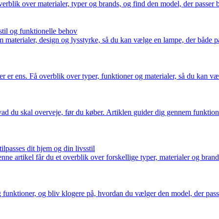
blik over materialer, typer og brands, og find den model, der passer bed
til og funktionelle behov
 materialer, design og lysstyrke, så du kan vælge en lampe, der både pa
r er ens. Få overblik over typer, funktioner og materialer, så du kan væl
d du skal overveje, før du køber. Artiklen guider dig gennem funktion
lpasses dit hjem og din livsstil
e artikel får du et overblik over forskellige typer, materialer og brand
funktioner, og bliv klogere på, hvordan du vælger den model, der passer 