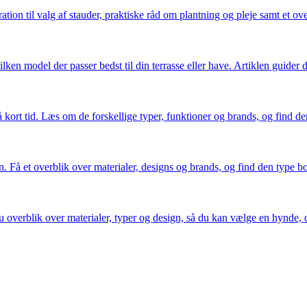
iration til valg af stauder, praktiske råd om plantning og pleje samt et ov
lken model der passer bedst til din terrasse eller have. Artiklen guider 
 kort tid. Læs om de forskellige typer, funktioner og brands, og find den
n. Få et overblik over materialer, designs og brands, og find den type bo
u overblik over materialer, typer og design, så du kan vælge en hynde, d