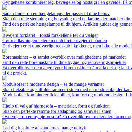
Gyngeheste kombinerer leg, bevægelse og nostalgi i én gaveidé. Få over
Sådan finder du en hængelampe, der passer til dine behov
Skab den rette stemning og belysning med en lampe, der matcher din s
Find den perfekte hængelampe til dit hjem. Artiklen guider dig gennem
Rivejern forklaret – forstå forskellene før du vælger
Gør madlavningen lettere med det rette rivejern i hånden
Et rivejern er et uundværligt redskab i køkkenet, men ikke alle modelle
Boremaskiner – et samlet overblik over mulighederne på markedet
Find den rette boremaskine til dine bygge- og renoveringsprojekter
Få overblik over de mange typer boremaskiner på markedet, og lær hva
til dit projekt.
Modulsofaer i moderne design – se de mange varianter
Skab fleksible og stilfulde rammer i stuen med en modulsofa, der kan ti
Modulsofaer kombinerer fleksibilitet, komfort og moderne design. I denn
Hjælp til valg af hjørnesofa – materialer, form og funktion
Skab den perfekte ramme for afslapning og samvær i stuen
Overvejer du en ny hjørnesofa? Få overblik over materialer, former og 
Lad dig inspirere af staudernes mange udtryk