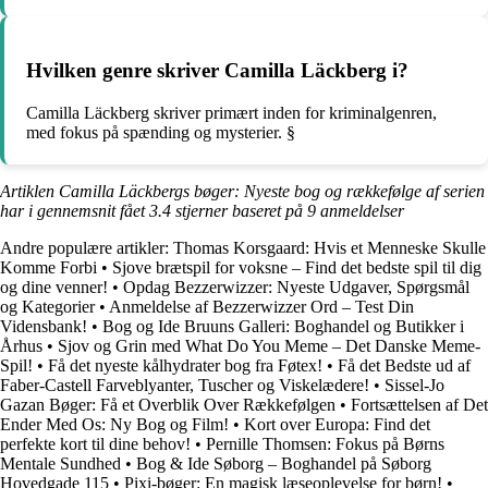
Hvilken genre skriver Camilla Läckberg i?
Camilla Läckberg skriver primært inden for kriminalgenren,
med fokus på spænding og mysterier. §
Artiklen Camilla Läckbergs bøger: Nyeste bog og rækkefølge af serien
har i gennemsnit fået
3.4
stjerner baseret på
9
anmeldelser
Andre populære artikler:
Thomas Korsgaard: Hvis et Menneske Skulle
Komme Forbi
•
Sjove brætspil for voksne – Find det bedste spil til dig
og dine venner!
•
Opdag Bezzerwizzer: Nyeste Udgaver, Spørgsmål
og Kategorier
•
Anmeldelse af Bezzerwizzer Ord – Test Din
Vidensbank!
•
Bog og Ide Bruuns Galleri: Boghandel og Butikker i
Århus
•
Sjov og Grin med What Do You Meme – Det Danske Meme-
Spil!
•
Få det nyeste kålhydrater bog fra Føtex!
•
Få det Bedste ud af
Faber-Castell Farveblyanter, Tuscher og Viskelædere!
•
Sissel-Jo
Gazan Bøger: Få et Overblik Over Rækkefølgen
•
Fortsættelsen af Det
Ender Med Os: Ny Bog og Film!
•
Kort over Europa: Find det
perfekte kort til dine behov!
•
Pernille Thomsen: Fokus på Børns
Mentale Sundhed
•
Bog & Ide Søborg – Boghandel på Søborg
Hovedgade 115
•
Pixi-bøger: En magisk læseoplevelse for børn!
•