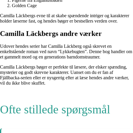
Pigerne fra Englandsbåden
Golden Cage
Camilla Läckbergs evne til at skabe spændende intriger og karakterer
holder læserne fast, og hendes bøger er bestsellers verden over.
Camilla Läckbergs andre værker
Udover hendes serier har Camilla Läckberg også skrevet en
enkeltstående roman ved navn “Lykkebugten”. Denne bog handler om
et gammelt mord og en generations barndomstraumer.
Camilla Läckbergs bøger er perfekte til læsere, der elsker spænding,
mysterier og godt skrevne karakterer. Uanset om du er fan af
Fjällbacka-serien eller er nysgerrig efter at læse hendes andre værker,
vil du ikke blive skuffet.
Ofte stillede spørgsmål