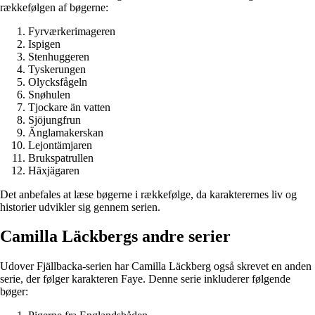
rækkefølgen af bøgerne:
Fyrværkerimageren
Ispigen
Stenhuggeren
Tyskerungen
Olycksfågeln
Snøhulen
Tjockare än vatten
Sjöjungfrun
Änglamakerskan
Lejontämjaren
Brukspatrullen
Häxjägaren
Det anbefales at læse bøgerne i rækkefølge, da karakterernes liv og
historier udvikler sig gennem serien.
Camilla Läckbergs andre serier
Udover Fjällbacka-serien har Camilla Läckberg også skrevet en anden
serie, der følger karakteren Faye. Denne serie inkluderer følgende
bøger: