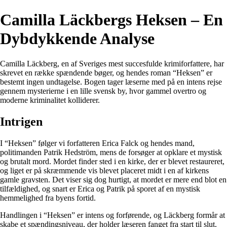
Camilla Läckbergs Heksen – En
Dybdykkende Analyse
Camilla Läckberg, en af Sveriges mest succesfulde krimiforfattere, har
skrevet en række spændende bøger, og hendes roman “Heksen” er
bestemt ingen undtagelse. Bogen tager læserne med på en intens rejse
gennem mysterierne i en lille svensk by, hvor gammel overtro og
moderne kriminalitet kolliderer.
Intrigen
I “Heksen” følger vi forfatteren Erica Falck og hendes mand,
politimanden Patrik Hedström, mens de forsøger at opklare et mystisk
og brutalt mord. Mordet finder sted i en kirke, der er blevet restaureret,
og liget er på skræmmende vis blevet placeret midt i en af kirkens
gamle gravsten. Det viser sig dog hurtigt, at mordet er mere end blot en
tilfældighed, og snart er Erica og Patrik på sporet af en mystisk
hemmelighed fra byens fortid.
Handlingen i “Heksen” er intens og forførende, og Läckberg formår at
skabe et spændingsniveau, der holder læseren fanget fra start til slut.