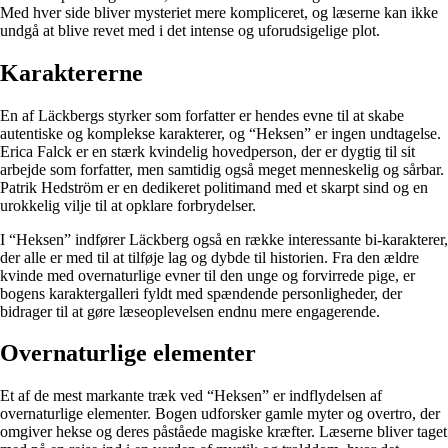
Med hver side bliver mysteriet mere kompliceret, og læserne kan ikke
undgå at blive revet med i det intense og uforudsigelige plot.
Karaktererne
En af Läckbergs styrker som forfatter er hendes evne til at skabe
autentiske og komplekse karakterer, og “Heksen” er ingen undtagelse.
Erica Falck er en stærk kvindelig hovedperson, der er dygtig til sit
arbejde som forfatter, men samtidig også meget menneskelig og sårbar.
Patrik Hedström er en dedikeret politimand med et skarpt sind og en
urokkelig vilje til at opklare forbrydelser.
I “Heksen” indfører Läckberg også en række interessante bi-karakterer,
der alle er med til at tilføje lag og dybde til historien. Fra den ældre
kvinde med overnaturlige evner til den unge og forvirrede pige, er
bogens karaktergalleri fyldt med spændende personligheder, der
bidrager til at gøre læseoplevelsen endnu mere engagerende.
Overnaturlige elementer
Et af de mest markante træk ved “Heksen” er indflydelsen af
overnaturlige elementer. Bogen udforsker gamle myter og overtro, der
omgiver hekse og deres påståede magiske kræfter. Læserne bliver taget