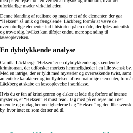
med på en rejse ind i en verden af mystik og trolddom, hvor det
uforklarlige møder virkeligheden.
Denne blanding af realisme og magi er et af de elementer, der gør
“Heksen” så unik og fængslende. Läckberg formår at væve de
overnaturlige elementer ind i historien på en måde, der føles autentisk
og troværdig, hvilket kun tilføjer endnu mere spænding til
læseoplevelsen.
En dybdykkende analyse
Camilla Läckbergs ‘Heksen’ er en dybdykkende og spændende
krimiroman, der udforsker mørkets hemmeligheder i en lille svensk by.
Med en intrige, der er fyldt med mysterier og overraskende twist, samt
autentiske karakterer og indflydelsen af overnaturlige elementer, formår
Läckberg at skabe en læseoplevelse i særklasse.
Hvis du er fan af krimigenren og elsker at lade dig forføre af intense
mysterier, er “Heksen” et must-read. Tag med på en rejse ind i det
ukendte og opdag hemmelighederne bag “Heksen” og den lille svensk
by, hvor intet er, som det ser ud til.