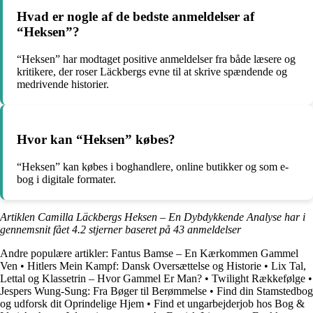
Hvad er nogle af de bedste anmeldelser af
“Heksen”?
“Heksen” har modtaget positive anmeldelser fra både læsere og
kritikere, der roser Läckbergs evne til at skrive spændende og
medrivende historier.
Hvor kan “Heksen” købes?
“Heksen” kan købes i boghandlere, online butikker og som e-
bog i digitale formater.
Artiklen Camilla Läckbergs Heksen – En Dybdykkende Analyse har i
gennemsnit fået
4.2
stjerner baseret på
43
anmeldelser
Andre populære artikler:
Fantus Bamse – En Kærkommen Gammel
Ven
•
Hitlers Mein Kampf: Dansk Oversættelse og Historie
•
Lix Tal,
Lettal og Klassetrin – Hvor Gammel Er Man?
•
Twilight Rækkefølge
•
Jespers Wung-Sung: Fra Bøger til Berømmelse
•
Find din Stamstedbog
og udforsk dit Oprindelige Hjem
•
Find et ungarbejderjob hos Bog &