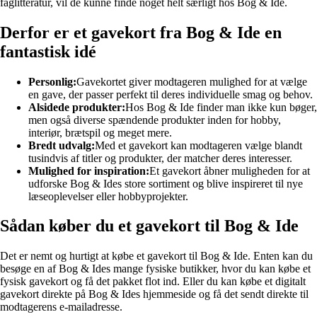
faglitteratur, vil de kunne finde noget helt særligt hos Bog & Ide.
Derfor er et gavekort fra Bog & Ide en
fantastisk idé
Personlig:
Gavekortet giver modtageren mulighed for at vælge
en gave, der passer perfekt til deres individuelle smag og behov.
Alsidede produkter:
Hos Bog & Ide finder man ikke kun bøger,
men også diverse spændende produkter inden for hobby,
interiør, brætspil og meget mere.
Bredt udvalg:
Med et gavekort kan modtageren vælge blandt
tusindvis af titler og produkter, der matcher deres interesser.
Mulighed for inspiration:
Et gavekort åbner muligheden for at
udforske Bog & Ides store sortiment og blive inspireret til nye
læseoplevelser eller hobbyprojekter.
Sådan køber du et gavekort til Bog & Ide
Det er nemt og hurtigt at købe et gavekort til Bog & Ide. Enten kan du
besøge en af Bog & Ides mange fysiske butikker, hvor du kan købe et
fysisk gavekort og få det pakket flot ind. Eller du kan købe et digitalt
gavekort direkte på Bog & Ides hjemmeside og få det sendt direkte til
modtagerens e-mailadresse.