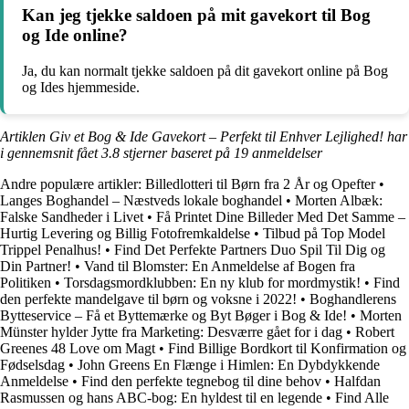
Kan jeg tjekke saldoen på mit gavekort til Bog
og Ide online?
Ja, du kan normalt tjekke saldoen på dit gavekort online på Bog
og Ides hjemmeside.
Artiklen Giv et Bog & Ide Gavekort – Perfekt til Enhver Lejlighed! har
i gennemsnit fået
3.8
stjerner baseret på
19
anmeldelser
Andre populære artikler:
Billedlotteri til Børn fra 2 År og Opefter
•
Langes Boghandel – Næstveds lokale boghandel
•
Morten Albæk:
Falske Sandheder i Livet
•
Få Printet Dine Billeder Med Det Samme –
Hurtig Levering og Billig Fotofremkaldelse
•
Tilbud på Top Model
Trippel Penalhus!
•
Find Det Perfekte Partners Duo Spil Til Dig og
Din Partner!
•
Vand til Blomster: En Anmeldelse af Bogen fra
Politiken
•
Torsdagsmordklubben: En ny klub for mordmystik!
•
Find
den perfekte mandelgave til børn og voksne i 2022!
•
Boghandlerens
Bytteservice – Få et Byttemærke og Byt Bøger i Bog & Ide!
•
Morten
Münster hylder Jytte fra Marketing: Desværre gået for i dag
•
Robert
Greenes 48 Love om Magt
•
Find Billige Bordkort til Konfirmation og
Fødselsdag
•
John Greens En Flænge i Himlen: En Dybdykkende
Anmeldelse
•
Find den perfekte tegnebog til dine behov
•
Halfdan
Rasmussen og hans ABC-bog: En hyldest til en legende
•
Find Alle