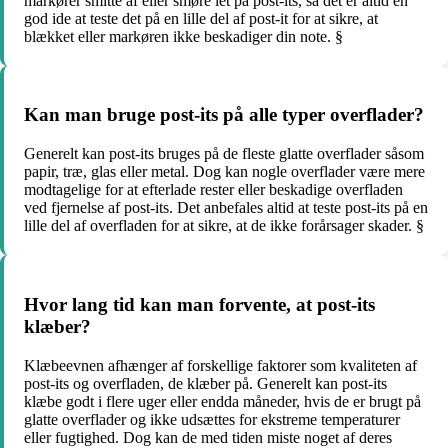
markører smitte af eller smøre let på post-its, så det er altid en
god ide at teste det på en lille del af post-it for at sikre, at
blækket eller markøren ikke beskadiger din note. §
Kan man bruge post-its på alle typer overflader?
Generelt kan post-its bruges på de fleste glatte overflader såsom
papir, træ, glas eller metal. Dog kan nogle overflader være mere
modtagelige for at efterlade rester eller beskadige overfladen
ved fjernelse af post-its. Det anbefales altid at teste post-its på en
lille del af overfladen for at sikre, at de ikke forårsager skader. §
Hvor lang tid kan man forvente, at post-its
klæber?
Klæbeevnen afhænger af forskellige faktorer som kvaliteten af
post-its og overfladen, de klæber på. Generelt kan post-its
klæbe godt i flere uger eller endda måneder, hvis de er brugt på
glatte overflader og ikke udsættes for ekstreme temperaturer
eller fugtighed. Dog kan de med tiden miste noget af deres