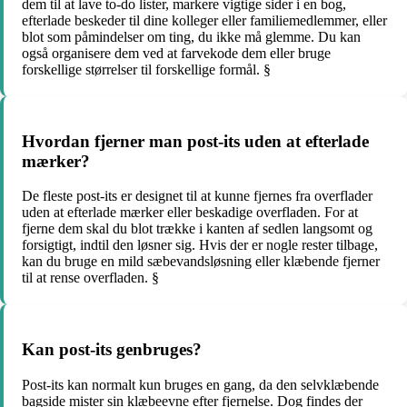
dem til at lave to-do lister, markere vigtige sider i en bog,
efterlade beskeder til dine kolleger eller familiemedlemmer, eller
blot som påmindelser om ting, du ikke må glemme. Du kan
også organisere dem ved at farvekode dem eller bruge
forskellige størrelser til forskellige formål. §
Hvordan fjerner man post-its uden at efterlade
mærker?
De fleste post-its er designet til at kunne fjernes fra overflader
uden at efterlade mærker eller beskadige overfladen. For at
fjerne dem skal du blot trække i kanten af sedlen langsomt og
forsigtigt, indtil den løsner sig. Hvis der er nogle rester tilbage,
kan du bruge en mild sæbevandsløsning eller klæbende fjerner
til at rense overfladen. §
Kan post-its genbruges?
Post-its kan normalt kun bruges en gang, da den selvklæbende
bagside mister sin klæbeevne efter fjernelse. Dog findes der