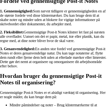
Fordele ved gennemsigtige Post-it Notes
1. Gennemsigtighed:
Som nævnt tidligere er gennemsigtigheden en af
de største fordele ved disse klistermærker. Du kan bruge dem til at
skabe noter og minder uden at blokere for vigtige informationer på
skrivebordet eller dokumenter, du arbejder med.
2. Fleksibilitet:
Gennemsigtige Post-it Notes klistrer let fast på næsten
alle overflader. Uanset om det er papir, metal, træ eller plastik, kan du
regne med, at dine noter bliver hvor de skal være.
3. Genanvendelighed:
En anden stor fordel ved gennemsigtige Post-it
Notes er deres genanvendelige natur. Du kan tage notaterne af, flytte
dem rundt eller fjerne dem helt uden at efterlade mærker eller limrester.
Dette gør det nemt at organisere og omorganisere dit arbejdsområde
efter behov.
Hvordan bruger du gennemsigtige Post-it
Notes til organisering?
Gennemsigtige Post-it Notes er et alsidigt værktøj til organisering. Her
er nogle måder, du kan bruge dem på:
Mindre påmindelser og noter – Brug klistermærkerne til at