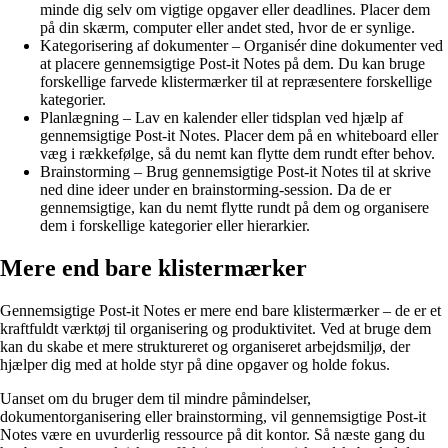
minde dig selv om vigtige opgaver eller deadlines. Placer dem
på din skærm, computer eller andet sted, hvor de er synlige.
Kategorisering af dokumenter – Organisér dine dokumenter ved
at placere gennemsigtige Post-it Notes på dem. Du kan bruge
forskellige farvede klistermærker til at repræsentere forskellige
kategorier.
Planlægning – Lav en kalender eller tidsplan ved hjælp af
gennemsigtige Post-it Notes. Placer dem på en whiteboard eller
væg i rækkefølge, så du nemt kan flytte dem rundt efter behov.
Brainstorming – Brug gennemsigtige Post-it Notes til at skrive
ned dine ideer under en brainstorming-session. Da de er
gennemsigtige, kan du nemt flytte rundt på dem og organisere
dem i forskellige kategorier eller hierarkier.
Mere end bare klistermærker
Gennemsigtige Post-it Notes er mere end bare klistermærker – de er et
kraftfuldt værktøj til organisering og produktivitet. Ved at bruge dem
kan du skabe et mere struktureret og organiseret arbejdsmiljø, der
hjælper dig med at holde styr på dine opgaver og holde fokus.
Uanset om du bruger dem til mindre påmindelser,
dokumentorganisering eller brainstorming, vil gennemsigtige Post-it
Notes være en uvurderlig ressource på dit kontor. Så næste gang du