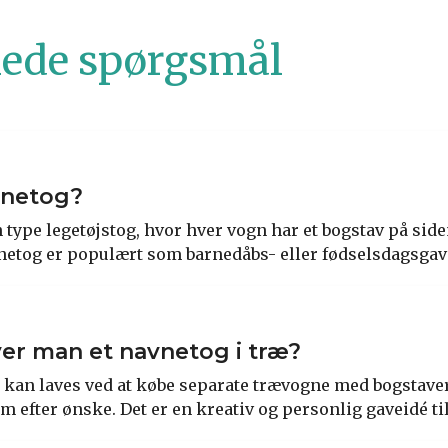
llede spørgsmål
vnetog?
 type legetøjstog, hvor hver vogn har et bogstav på side
netog er populært som barnedåbs- eller fødselsdagsgav
er man et navnetog i træ?
æ kan laves ved at købe separate trævogne med bogstave
efter ønske. Det er en kreativ og personlig gaveidé til