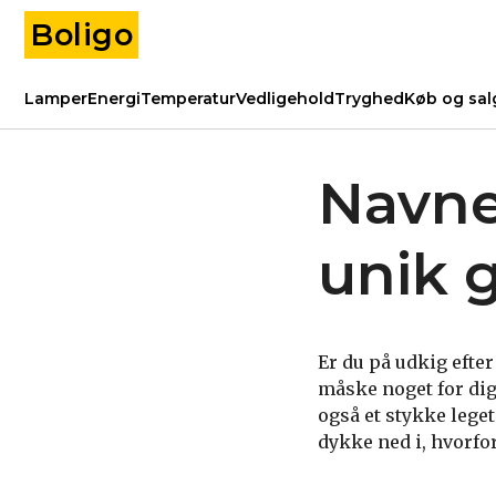
Boligo
Lamper
Energi
Temperatur
Vedligehold
Tryghed
Køb og sal
Navne
unik 
Er du på udkig efter
måske noget for dig
også et stykke lege
dykke ned i, hvorfor