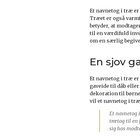
Et navnetog i træ er
Træet er også varmt
betyder, at modtage
til en værdifuld inv
om en særlig begive
En sjov g
Et navnetog i træ er
gaveide til dåb ell
dekoration til børne
vil et navnetog i t
Et navnetog i
trætog til en 
sig hos modt