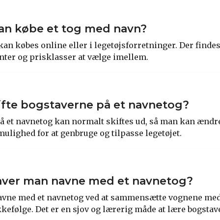
an købe et tog med navn?
kan købes online eller i legetøjsforretninger. Der find
anter og prisklasser at vælge imellem.
fte bogstaverne på et navnetog?
på et navnetog kan normalt skiftes ud, så man kan ændre
mulighed for at genbruge og tilpasse legetøjet.
aver man navne med et navnetog?
avne med et navnetog ved at sammensætte vognene med
efølge. Det er en sjov og lærerig måde at lære bogstave