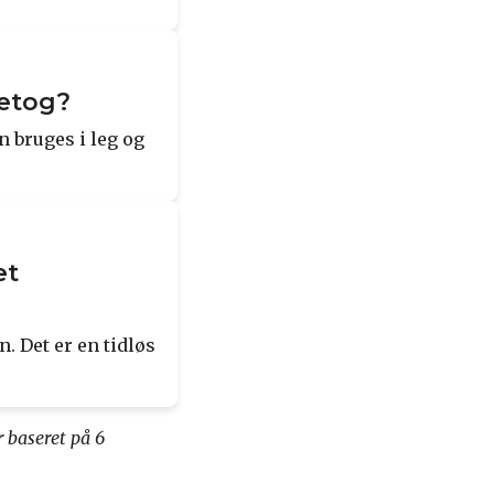
netog?
 bruges i leg og
et
n. Det er en tidløs
r baseret på
6