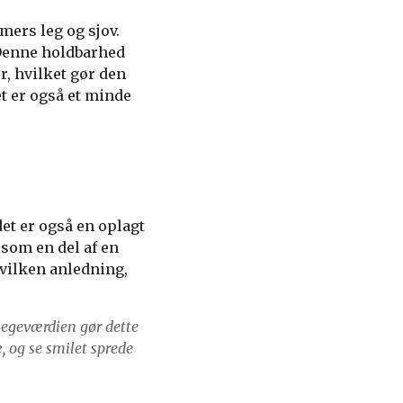
imers leg og sjov.
 Denne holdbarhed
, hvilket gør den
et er også et minde
det er også en oplagt
 som en del af en
hvilken anledning,
 legeværdien gør dette
æ, og se smilet sprede