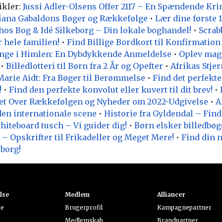
ikler:
Jussi Adler-Olsens Offer 2117 – En Spændende Kri
Diana Gabaldons Bøger og Rækkefølge
•
Lær dine første 
hos Bog & Idé Silkeborg – Din lokale boghandel!
•
Scrabb
 hele familien!
•
Find Billige Bordkort til Konfirmatio
nge i Himlen: En Dybdykkende Anmeldelse
•
Oplev mag
•
Billedlotteri til Børn fra 2 År og Opefter
•
Afrikas Stje
Marie Aidt: Fra Bøger til Berømmelse
•
Find det perfek
!
•
Find den perfekte konvolut eller kuvert til dit brev!
•
ket Over Rækkefølgen og Nyheder om 2022-Udgivelse
•
A
den internationale scene
•
Historie fra Gyldendal – Find 
hiteboard tusch – Vi guider dig!
•
Børn elsker billedbøg
 Opskrifter til Frikadeller og Meget Mere!
•
Find din 
borg!
lse
Medlem
Alliancer
se
Brugerprofil
Kampagnepartner
Medlemskab
Brandpartner