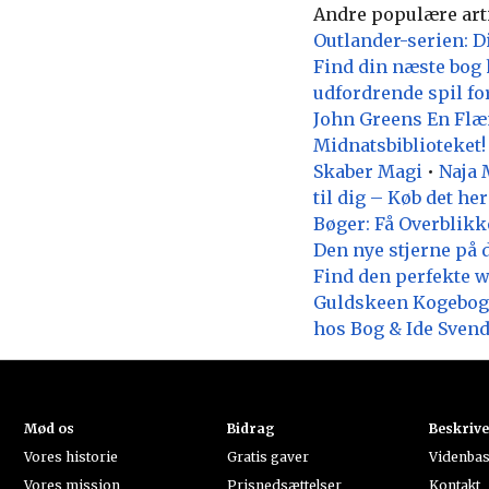
Andre populære art
Outlander-serien: 
Find din næste bog 
udfordrende spil for
John Greens En Flæ
Midnatsbiblioteket!
Skaber Magi
•
Naja 
til dig – Køb det her
Bøger: Få Overblik
Den nye stjerne på 
Find den perfekte w
Guldskeen Kogebog –
hos Bog & Ide Svend
Mød os
Bidrag
Beskrive
Vores historie
Gratis gaver
Videnba
Vores mission
Prisnedsættelser
Kontakt