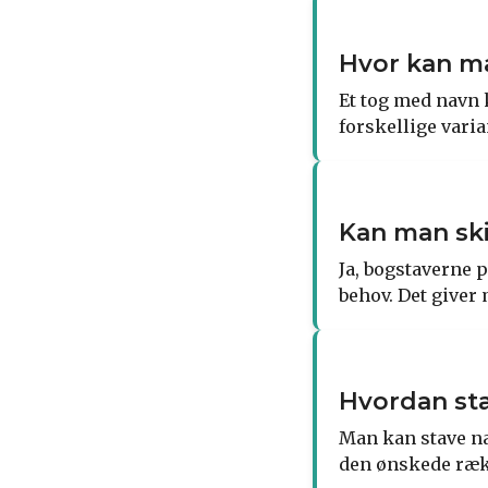
Hvor kan m
Et tog med navn 
forskellige vari
Kan man ski
Ja, bogstaverne 
behov. Det giver 
Hvordan st
Man kan stave n
den ønskede rækk