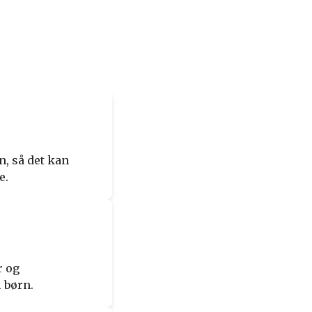
n, så det kan
e.
r og
 børn.