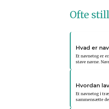
Ofte sti
Hvad er na
Et navnetog er en
stave navne. Nav
Hvordan lav
Et navnetog i tr
sammensætte dem 