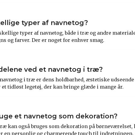
kellige typer af navnetog?
rskellige typer af navnetog, både i træ og andre materia
ns og farver. Der er noget for enhver smag.
delene ved et navnetog i træ?
 navnetog i træ er dens holdbarhed, æstetiske udseende 
r et tidløst legetøj, der kan bringe glæde i mange år.
uge et navnetog som dekoration?
i træ kan også bruges som dekoration på børneværelset, 
jer en personlig og charmerende touch til indretningen.