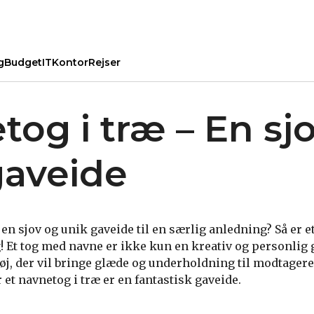
g
Budget
IT
Kontor
Rejser
tog i træ – En sj
gaveide
 en sjov og unik gaveide til en særlig anledning? Så er e
! Et tog med navne er ikke kun en kreativ og personlig 
tøj, der vil bringe glæde og underholdning til modtagere
 et navnetog i træ er en fantastisk gaveide.