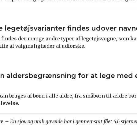
e legetøjsvarianter findes udover nav
findes der mange andre typer af legetøjsvogne, som kan
ifte af valgmuligheder at udforske.
n aldersbegrænsning for at lege med 
kan bruges af børn i alle aldre, fra småbørn til ældre bør
levelse.
ræ – En sjov og unik gaveide har i gennemsnit fået
4.6
stjerne