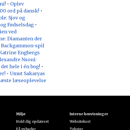
mi!
•
Oplev
100 ord på dansk!
•
le: Sjov og
n og Fødselsdag
•
ien ved
rne: Diamanten der
te Backgammon-spil
Katrine Engbergs
lexandre Nsoni:
det hele i én bog!
•
er!
•
Umut Sakaryas
næste læseoplevelse
Miljø
Interne henvisninger
Hold dig opdateret
Websitekort
Få nyheder
Tekster