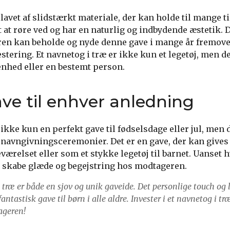
 lavet af slidstærkt materiale, der kan holde til mange t
 at røre ved og har en naturlig og indbydende æstetik.
ren kan beholde og nyde denne gave i mange år fremover
estering. Et navnetog i træ er ikke kun et legetøj, men d
nhed eller en bestemt person.
ave til enhver anledning
 ikke kun en perfekt gave til fødselsdage eller jul, men 
er navngivningsceremonier. Det er en gave, der kan gives
værelset eller som et stykke legetøj til barnet. Uanset 
ræ skabe glæde og begejstring hos modtageren.
 træ er både en sjov og unik gaveide. Det personlige touch og
fantastisk gave til børn i alle aldre. Invester i et navnetog i tr
ageren!