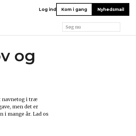
Log ind
Kom i gang
Nyhedsmail
ov og
t navnetog i træ
gave, men det er
n i mange år. Lad os