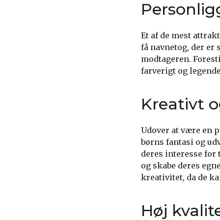
Personlig
Et af de mest attra
få navnetog, der er 
modtageren. Forestil
farverigt og legend
Kreativt 
Udover at være en p
børns fantasi og ud
deres interesse for 
og skabe deres egne
kreativitet, da de 
Høj kvali