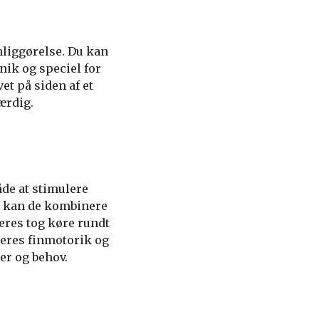
nliggørelse. Du kan
nik og speciel for
et på siden af et
ærdig.
åde at stimulere
og kan de kombinere
deres tog køre rundt
deres finmotorik og
er og behov.