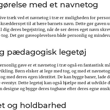
gørelse med et navnetog
ktive træk ved et navnetog i træ er muligheden for perso
skræddersyet til at bære barnets navn. Dette gør gaven u
 dig deres begejstring, når de ser deres eget navn skrev
e tog. Det gør gaveoplevelsen både personlig og mindev
og pædagogisk legetøj
ersonlig gave er et navnetog i træ også en fantastisk m
vikling. Børn elsker at lege med tog, og med et navnet
tog med deres egen identitet. De kan bygge baner, lade 
 eventyr. Dette legetøj kan også hjælpe med at udvikle 
kan designe og bygge deres togbane efter deres egne ønsk
tet og holdbarhed