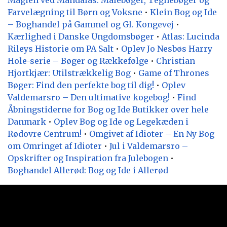
Farvelægning til Børn og Voksne
•
Klein Bog og Ide
– Boghandel på Gammel og Gl. Kongevej
•
Kærlighed i Danske Ungdomsbøger
•
Atlas: Lucinda
Rileys Historie om PA Salt
•
Oplev Jo Nesbøs Harry
Hole-serie – Bøger og Rækkefølge
•
Christian
Hjortkjær: Utilstrækkelig Bog
•
Game of Thrones
Bøger: Find den perfekte bog til dig!
•
Oplev
Valdemarsro – Den ultimative kogebog!
•
Find
Åbningstiderne for Bog og Ide Butikker over hele
Danmark
•
Oplev Bog og Ide og Legekæden i
Rødovre Centrum!
•
Omgivet af Idioter – En Ny Bog
om Omringet af Idioter
•
Jul i Valdemarsro –
Opskrifter og Inspiration fra Julebogen
•
Boghandel Allerød: Bog og Ide i Allerød