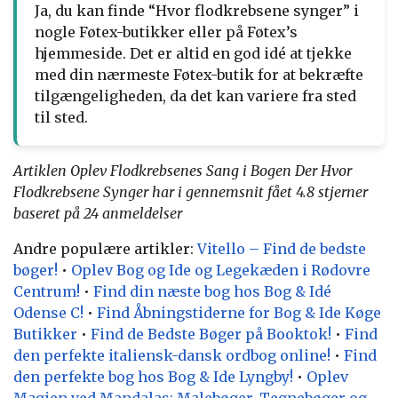
Ja, du kan finde “Hvor flodkrebsene synger” i
nogle Føtex-butikker eller på Føtex’s
hjemmeside. Det er altid en god idé at tjekke
med din nærmeste Føtex-butik for at bekræfte
tilgængeligheden, da det kan variere fra sted
til sted.
Artiklen Oplev Flodkrebsenes Sang i Bogen Der Hvor
Flodkrebsene Synger har i gennemsnit fået
4.8
stjerner
baseret på
24
anmeldelser
Andre populære artikler:
Vitello – Find de bedste
bøger!
•
Oplev Bog og Ide og Legekæden i Rødovre
Centrum!
•
Find din næste bog hos Bog & Idé
Odense C!
•
Find Åbningstiderne for Bog & Ide Køge
Butikker
•
Find de Bedste Bøger på Booktok!
•
Find
den perfekte italiensk-dansk ordbog online!
•
Find
den perfekte bog hos Bog & Ide Lyngby!
•
Oplev
Magien ved Mandalas: Malebøger, Tegnebøger og