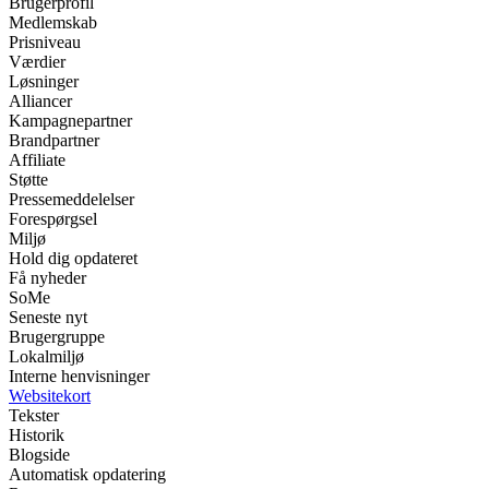
Brugerprofil
Medlemskab
Prisniveau
Værdier
Løsninger
Alliancer
Kampagnepartner
Brandpartner
Affiliate
Støtte
Pressemeddelelser
Forespørgsel
Miljø
Hold dig opdateret
Få nyheder
SoMe
Seneste nyt
Brugergruppe
Lokalmiljø
Interne henvisninger
Websitekort
Tekster
Historik
Blogside
Automatisk opdatering