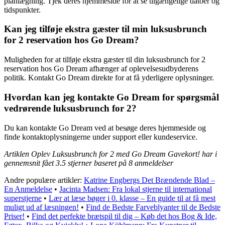
planlægning. Tjek deres hjemmeside for at se tilgængelige datoer og
tidspunkter.
Kan jeg tilføje ekstra gæster til min luksusbrunch
for 2 reservation hos Go Dream?
Muligheden for at tilføje ekstra gæster til din luksusbrunch for 2
reservation hos Go Dream afhænger af oplevelsesudbyderens
politik. Kontakt Go Dream direkte for at få yderligere oplysninger.
Hvordan kan jeg kontakte Go Dream for spørgsmål
vedrørende luksusbrunch for 2?
Du kan kontakte Go Dream ved at besøge deres hjemmeside og
finde kontaktoplysningerne under support eller kundeservice.
Artiklen Oplev Luksusbrunch for 2 med Go Dream Gavekort! har i
gennemsnit fået
3.5
stjerner baseret på
8
anmeldelser
Andre populære artikler:
Katrine Engbergs Det Brændende Blad –
En Anmeldelse
•
Jacinta Madsen: Fra lokal stjerne til international
superstjerne
•
Lær at læse bøger i 0. klasse – En guide til at få mest
muligt ud af læsningen!
•
Find de Bedste Farveblyanter til de Bedste
Priser!
•
Find det perfekte brætspil til dig – Køb det hos Bog & Ide,