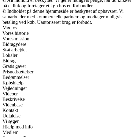
© Alt indhold er beskyttet. Vi tjener muligvis penge, når du klikker
på et link og foretager et køb hos en forhandler.
© Indholdet på denne hjemmeside er beskyttet af ophavsret. Vi
samarbejder med kommercielle partnere og modtager muligvis
betaling ved køb. Uautoriseret brug er forbudt.
Mød os
Vores historie
Vores mission
Bidragydere
Støt arbejdet
Lokaler
Bidrag
Gratis gaver
Prisnedsættelser
Bedømmelser
Købshjælp
Vejledninger
Videoer
Beskrivelse
Videnbase
Kontakt
Udtalelse
Vi søger
Hjælp med info
Medlem