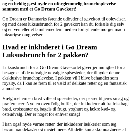
og en heldig gæst nyde en uforglemmelig brunchoplevelse
sammen med et Go Dream Gavekort!
Go Dream er Danmarks førende udbyder af gavekort til oplevelser,
og med deres luksusbrunch for 2 gavekort kan du forkæle dig selv
og en ven eller et familiemedlem med en fortryllende morgenmad i
luksuriøse omgivelser.
Hvad er inkluderet i Go Dream
Luksusbrunch for 2 pakken?
Luksusbrunch for 2 Go Dream Gavekortet giver jer mulighed for at
besøge et af de udvalgte udvalgte spisesteder, der tilbyder denne
eksklusive brunchoplevelse. I pakken vil I blive behandlet som
royalty, da I kan se frem til et væld af delikate retter og en fantastisk
atmosfære.
Vælg mellem en bred vifte af spisesteder, der passer til jeres smag og
præferencer. Nyd en overdådig buffet, der inkluderer alt fra friskbagt
brød, croissanter og bagels til frugt, yoghurt og lækre kød- og
osteudvalg. Der er noget for enhver smag!
I kan også nyde varme retter, der inkluderer lækkerier som æg,
bacon, pandekager og meget mere. Alt dette kan akkompagneres af