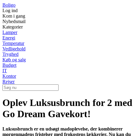
Boligo
Log ind
Kom i gang
Nyhedsmail
Kategorier
Lamper
Energi
Temperatur
Vedligehold
Tryghed
Køb og salg
Budget
IT
Kontor
Rejser
Oplev Luksusbrunch for 2 med
Go Dream Gavekort!
Luksusbrunch er en udsøgt madoplevelse, der kombinerer
morgenmadens fristelser med frokostens lækkerier. Nu kan du