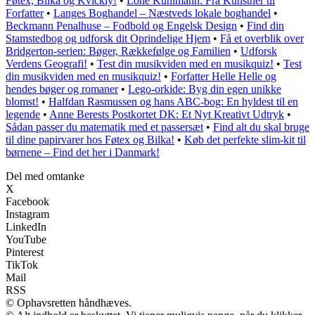
Føtex, Bilka og Kvickly!
•
Lone Kühlmann: Fra Kunstner til
Forfatter
•
Langes Boghandel – Næstveds lokale boghandel
•
Beckmann Penalhuse – Fodbold og Engelsk Design
•
Find din
Stamstedbog og udforsk dit Oprindelige Hjem
•
Få et overblik over
Bridgerton-serien: Bøger, Rækkefølge og Familien
•
Udforsk
Verdens Geografi!
•
Test din musikviden med en musikquiz!
•
Test
din musikviden med en musikquiz!
•
Forfatter Helle Helle og
hendes bøger og romaner
•
Lego-orkide: Byg din egen unikke
blomst!
•
Halfdan Rasmussen og hans ABC-bog: En hyldest til en
legende
•
Anne Berests Postkortet DK: Et Nyt Kreativt Udtryk
•
Sådan passer du matematik med et passersæt
•
Find alt du skal bruge
til dine papirvarer hos Føtex og Bilka!
•
Køb det perfekte slim-kit til
børnene – Find det her i Danmark!
Del med omtanke
X
Facebook
Instagram
LinkedIn
YouTube
Pinterest
TikTok
Mail
RSS
© Ophavsretten håndhæves.