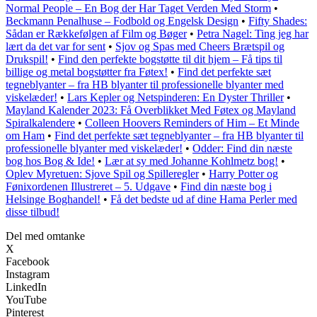
Normal People – En Bog der Har Taget Verden Med Storm
•
Beckmann Penalhuse – Fodbold og Engelsk Design
•
Fifty Shades:
Sådan er Rækkefølgen af Film og Bøger
•
Petra Nagel: Ting jeg har
lært da det var for sent
•
Sjov og Spas med Cheers Brætspil og
Drukspil!
•
Find den perfekte bogstøtte til dit hjem – Få tips til
billige og metal bogstøtter fra Føtex!
•
Find det perfekte sæt
tegneblyanter – fra HB blyanter til professionelle blyanter med
viskelæder!
•
Lars Kepler og Netspinderen: En Dyster Thriller
•
Mayland Kalender 2023: Få Overblikket Med Føtex og Mayland
Spiralkalendere
•
Colleen Hoovers Reminders of Him – Et Minde
om Ham
•
Find det perfekte sæt tegneblyanter – fra HB blyanter til
professionelle blyanter med viskelæder!
•
Odder: Find din næste
bog hos Bog & Ide!
•
Lær at sy med Johanne Kohlmetz bog!
•
Oplev Myretuen: Sjove Spil og Spilleregler
•
Harry Potter og
Fønixordenen Illustreret – 5. Udgave
•
Find din næste bog i
Helsinge Boghandel!
•
Få det bedste ud af dine Hama Perler med
disse tilbud!
Del med omtanke
X
Facebook
Instagram
LinkedIn
YouTube
Pinterest