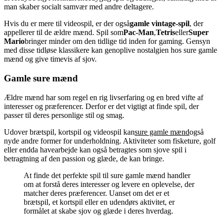
man skaber socialt samvær med andre deltagere.
Hvis du er mere til videospil, er der også
gamle vintage-spil
, der
appellerer til de ældre mænd. Spil som
Pac-Man
,
Tetris
eller
Super
Mario
bringer minder om den tidlige tid inden for gaming. Gensyn
med disse tidløse klassikere kan genoplive nostalgien hos sure gamle
mænd og give timevis af sjov.
Gamle sure mænd
Ældre mænd har som regel en rig livserfaring og en bred vifte af
interesser og præferencer. Derfor er det vigtigt at finde spil, der
passer til deres personlige stil og smag.
Udover brætspil, kortspil og videospil kan
sure gamle mænd
også
nyde andre former for underholdning. Aktiviteter som fisketure, golf
eller endda havearbejde kan også betragtes som sjove spil i
betragtning af den passion og glæde, de kan bringe.
At finde det perfekte spil til sure gamle mænd handler
om at forstå deres interesser og levere en oplevelse, der
matcher deres præferencer. Uanset om det er et
brætspil, et kortspil eller en udendørs aktivitet, er
formålet at skabe sjov og glæde i deres hverdag.