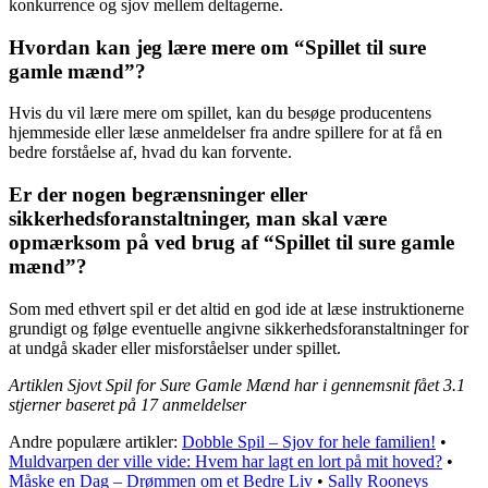
konkurrence og sjov mellem deltagerne.
Hvordan kan jeg lære mere om “Spillet til sure
gamle mænd”?
Hvis du vil lære mere om spillet, kan du besøge producentens
hjemmeside eller læse anmeldelser fra andre spillere for at få en
bedre forståelse af, hvad du kan forvente.
Er der nogen begrænsninger eller
sikkerhedsforanstaltninger, man skal være
opmærksom på ved brug af “Spillet til sure gamle
mænd”?
Som med ethvert spil er det altid en god ide at læse instruktionerne
grundigt og følge eventuelle angivne sikkerhedsforanstaltninger for
at undgå skader eller misforståelser under spillet.
Artiklen Sjovt Spil for Sure Gamle Mænd har i gennemsnit fået
3.1
stjerner baseret på
17
anmeldelser
Andre populære artikler:
Dobble Spil – Sjov for hele familien!
•
Muldvarpen der ville vide: Hvem har lagt en lort på mit hoved?
•
Måske en Dag – Drømmen om et Bedre Liv
•
Sally Rooneys