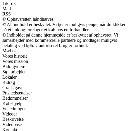
TikTok
Mail
RSS
© Ophavsretten håndhæves.
© Alt indhold er beskyttet. Vi tjener muligvis penge, når du klikker
på et link og foretager et køb hos en forhandler.
© Indholdet på denne hjemmeside er beskyttet af ophavsret. Vi
samarbejder med kommercielle partnere og modtager muligvis
betaling ved køb. Uautoriseret brug er forbudt.
Mød os
Vores historie
Vores mission
Bidragydere
Støt arbejdet
Lokaler
Bidrag
Gratis gaver
Prisnedsættelser
Bedømmelser
Købshjælp
Vejledninger
Videoer
Beskrivelse
Videnbase
Kontakt