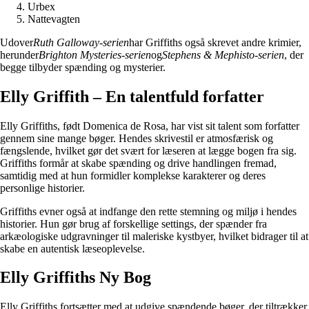
Urbex
Nattevagten
Udover
Ruth Galloway-serien
har Griffiths også skrevet andre krimier,
herunder
Brighton Mysteries-serien
og
Stephens & Mephisto-serien
, der
begge tilbyder spænding og mysterier.
Elly Griffith – En talentfuld forfatter
Elly Griffiths, født Domenica de Rosa, har vist sit talent som forfatter
gennem sine mange bøger. Hendes skrivestil er atmosfærisk og
fængslende, hvilket gør det svært for læseren at lægge bogen fra sig.
Griffiths formår at skabe spænding og drive handlingen fremad,
samtidig med at hun formidler komplekse karakterer og deres
personlige historier.
Griffiths evner også at indfange den rette stemning og miljø i hendes
historier. Hun gør brug af forskellige settings, der spænder fra
arkæologiske udgravninger til maleriske kystbyer, hvilket bidrager til at
skabe en autentisk læseoplevelse.
Elly Griffiths Ny Bog
Elly Griffiths fortsætter med at udgive spændende bøger, der tiltrækker