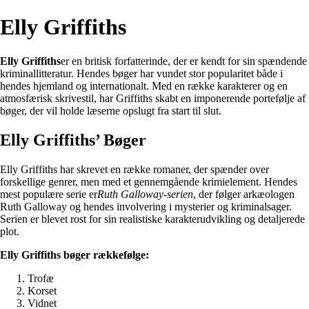
Elly Griffiths
Elly Griffiths
er en britisk forfatterinde, der er kendt for sin spændende
kriminallitteratur. Hendes bøger har vundet stor popularitet både i
hendes hjemland og internationalt. Med en række karakterer og en
atmosfærisk skrivestil, har Griffiths skabt en imponerende portefølje af
bøger, der vil holde læserne opslugt fra start til slut.
Elly Griffiths’ Bøger
Elly Griffiths har skrevet en række romaner, der spænder over
forskellige genrer, men med et gennemgående krimielement. Hendes
mest populære serie er
Ruth Galloway-serien
, der følger arkæologen
Ruth Galloway og hendes involvering i mysterier og kriminalsager.
Serien er blevet rost for sin realistiske karakterudvikling og detaljerede
plot.
Elly Griffiths bøger rækkefølge:
Trofæ
Korset
Vidnet