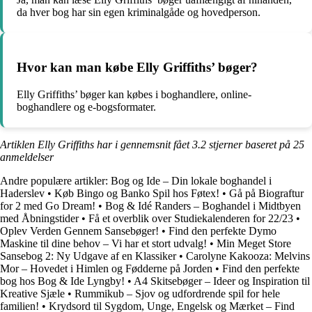
da hver bog har sin egen kriminalgåde og hovedperson.
Hvor kan man købe Elly Griffiths’ bøger?
Elly Griffiths’ bøger kan købes i boghandlere, online-
boghandlere og e-bogsformater.
Artiklen Elly Griffiths har i gennemsnit fået
3.2
stjerner baseret på
25
anmeldelser
Andre populære artikler:
Bog og Ide – Din lokale boghandel i
Haderslev
•
Køb Bingo og Banko Spil hos Føtex!
•
Gå på Biograftur
for 2 med Go Dream!
•
Bog & Idé Randers – Boghandel i Midtbyen
med Åbningstider
•
Få et overblik over Studiekalenderen for 22/23
•
Oplev Verden Gennem Sansebøger!
•
Find den perfekte Dymo
Maskine til dine behov – Vi har et stort udvalg!
•
Min Meget Store
Sansebog 2: Ny Udgave af en Klassiker
•
Carolyne Kakooza: Melvins
Mor – Hovedet i Himlen og Fødderne på Jorden
•
Find den perfekte
bog hos Bog & Ide Lyngby!
•
A4 Skitsebøger – Ideer og Inspiration til
Kreative Sjæle
•
Rummikub – Sjov og udfordrende spil for hele
familien!
•
Krydsord til Sygdom, Unge, Engelsk og Mærket – Find