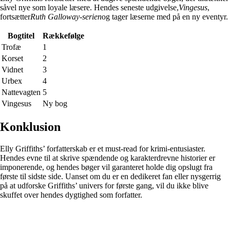
såvel nye som loyale læsere. Hendes seneste udgivelse,
Vingesus
,
fortsætter
Ruth Galloway-serien
og tager læserne med på en ny eventyr.
Bogtitel
Rækkefølge
Trofæ
1
Korset
2
Vidnet
3
Urbex
4
Nattevagten
5
Vingesus
Ny bog
Konklusion
Elly Griffiths’ forfatterskab er et must-read for krimi-entusiaster.
Hendes evne til at skrive spændende og karakterdrevne historier er
imponerende, og hendes bøger vil garanteret holde dig opslugt fra
første til sidste side. Uanset om du er en dedikeret fan eller nysgerrig
på at udforske Griffiths’ univers for første gang, vil du ikke blive
skuffet over hendes dygtighed som forfatter.