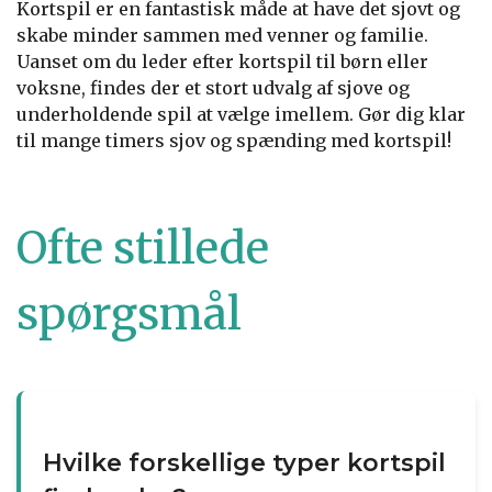
Kortspil er en fantastisk måde at have det sjovt og
skabe minder sammen med venner og familie.
Uanset om du leder efter kortspil til børn eller
voksne, findes der et stort udvalg af sjove og
underholdende spil at vælge imellem. Gør dig klar
til mange timers sjov og spænding med kortspil!
Ofte stillede
spørgsmål
Hvilke forskellige typer kortspil