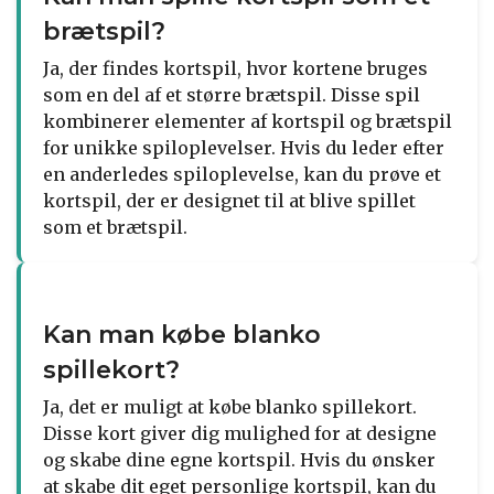
brætspil?
Ja, der findes kortspil, hvor kortene bruges
som en del af et større brætspil. Disse spil
kombinerer elementer af kortspil og brætspil
for unikke spiloplevelser. Hvis du leder efter
en anderledes spiloplevelse, kan du prøve et
kortspil, der er designet til at blive spillet
som et brætspil.
Kan man købe blanko
spillekort?
Ja, det er muligt at købe blanko spillekort.
Disse kort giver dig mulighed for at designe
og skabe dine egne kortspil. Hvis du ønsker
at skabe dit eget personlige kortspil, kan du