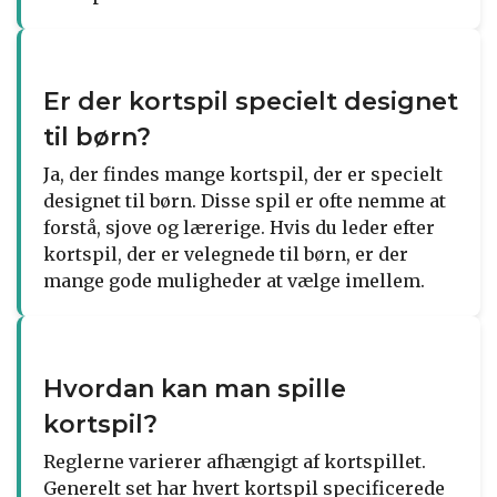
Er der kortspil specielt designet
til børn?
Ja, der findes mange kortspil, der er specielt
designet til børn. Disse spil er ofte nemme at
forstå, sjove og lærerige. Hvis du leder efter
kortspil, der er velegnede til børn, er der
mange gode muligheder at vælge imellem.
Hvordan kan man spille
kortspil?
Reglerne varierer afhængigt af kortspillet.
Generelt set har hvert kortspil specificerede