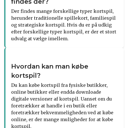
findes der?
Der findes mange forskellige typer kortspil,
herunder traditionelle spillekort, familiespil
og strategiske kortspil. Hvis du er på udkig
efter forskellige typer kortspil, er der et stort
udvalg at vælge imellem.
Hvordan kan man købe
kortspil?
Du kan købe kortspil fra fysiske butikker,
online butikker eller endda downloade
digitale versioner af kortspil. Uanset om du
foretrækker at handle i en butik eller
foretrækker bekvemmeligheden ved at købe
online, er der mange muligheder for at købe
kortspil.