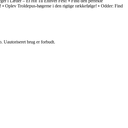
ger i Læder – Et Hit Til Enhver Fest!
•
Find den perfekte
!
•
Oplev Troldepus-bøgerne i den rigtige rækkefølge!
•
Odder: Find
 Uautoriseret brug er forbudt.