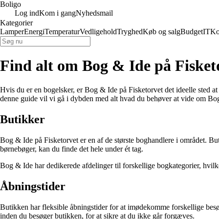
Boligo
Log ind
Kom i gang
Nyhedsmail
Kategorier
Lamper
Energi
Temperatur
Vedligehold
Tryghed
Køb og salg
Budget
IT
Ko
Find alt om Bog & Ide på Fisket
Hvis du er en bogelsker, er Bog & Ide på Fisketorvet det ideelle sted a
denne guide vil vi gå i dybden med alt hvad du behøver at vide om Bog
Butikker
Bog & Ide på Fisketorvet er en af de største boghandlere i området. Butik
børnebøger, kan du finde det hele under ét tag.
Bog & Ide har dedikerede afdelinger til forskellige bogkategorier, hvilke
Åbningstider
Butikken har fleksible åbningstider for at imødekomme forskellige besø
inden du besøger butikken, for at sikre at du ikke går forgæves.