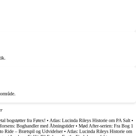
ik.
 område.
er
etal bogstøtter fra Føtex!
•
Atlas: Lucinda Rileys Historie om PA Salt
•
Horsens: Boghandler med Åbningstider
•
Mød After-serien: Fra Bog 1
o Ride – Brætspil og Udvidelser
•
Atlas: Lucinda Rileys Historie om