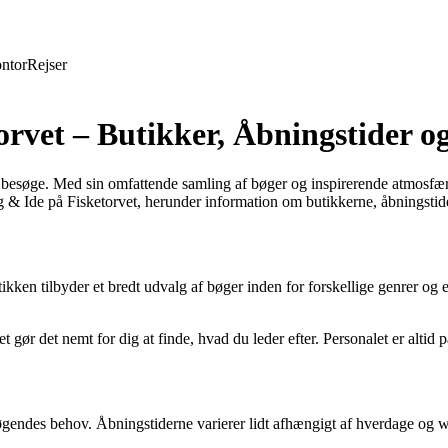
ntor
Rejser
orvet – Butikker, Åbningstider o
t besøge. Med sin omfattende samling af bøger og inspirerende atmosfære 
 & Ide på Fisketorvet, herunder information om butikkerne, åbningstid
ken tilbyder et bredt udvalg af bøger inden for forskellige genrer og emn
t gør det nemt for dig at finde, hvad du leder efter. Personalet er altid 
gendes behov. Åbningstiderne varierer lidt afhængigt af hverdage og wee