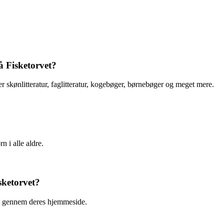
å Fisketorvet?
r skønlitteratur, faglitteratur, kogebøger, børnebøger og meget mere.
n i alle aldre.
sketorvet?
et gennem deres hjemmeside.