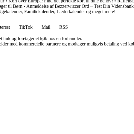
tur
•
Kort over Europa: Find det perfekte kort til dine behov!
•
Raffelbæ
ger til Børn
•
Anmeldelse af Bezzerwizzer Ord – Test Din Vidensbank
 Ugekalender, Familiekalender, Læderkalender og meget mere!
terest
TikTok
Mail
RSS
t link og foretager et køb hos en forhandler.
jder med kommercielle partnere og modtager muligvis betaling ved køb.