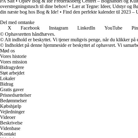
PA Salt
•
Oplev Bog & Idé Frederiksberg Centret – Boghandel og Kul
overstregningstusch til dine behov!
•
Lær at Tegne: Ideer, Udstyr og Bø
din næste bog hos Bog & Ide!
•
Find den perfekte kalender til 2023 –
Del med omtanke
X
Facebook
Instagram
LinkedIn
YouTube
Pin
© Ophavsretten håndhæves.
© Alt indhold er beskyttet. Vi tjener muligvis penge, når du klikker på e
© Indholdet på denne hjemmeside er beskyttet af ophavsret. Vi samarbe
Mød os
Vores historie
Vores mission
Bidragydere
Støt arbejdet
Lokaler
Bidrag
Gratis gaver
Prisnedsættelser
Bedømmelser
Købshjælp
Vejledninger
Videoer
Beskrivelse
Videnbase
Kontakt