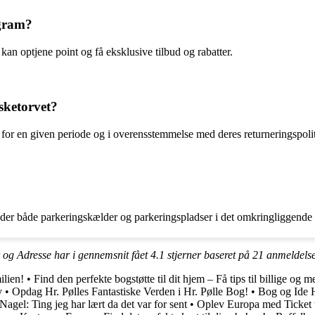
ogram?
kan optjene point og få eksklusive tilbud og rabatter.
sketorvet?
n for en given periode og i overensstemmelse med deres returneringspolit
under både parkeringskælder og parkeringspladser i det omkringliggende
r og Adresse har i gennemsnit fået
4.1
stjerner baseret på
21
anmeldels
ilien!
•
Find den perfekte bogstøtte til dit hjem – Få tips til billige og m
v
•
Opdag Hr. Pølles Fantastiske Verden i Hr. Pølle Bog!
•
Bog og Ide 
Nagel: Ting jeg har lært da det var for sent
•
Oplev Europa med Ticket t