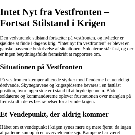
Intet Nyt fra Vestfronten –
Fortsat Stilstand i Krigen
Den vedvarende stilstand fortsætter på vestfronten, og nyheder er
sjældne at finde i dagens krig. “Intet nyt fra vestfronten” er blevet en
ganske passende beskrivelse af situationen. Soldaterne står fast, og der
er ingen betydningsfulde fremskridt at rapportere om.
Situationen på Vestfronten
På vestfronten kæmper allierede styrker mod fjenderne i et uendeligt
dødvande. Skyttegravene og krigsspidserne bevares i en fastlåst
position, hvor ingen side er i stand til at bryde igennem. Både
soldaterne og kommandørerne oplever frustrationen over manglen på
fremskridt i deres bestræbelser for at vinde krigen.
Et Vendepunkt, der aldrig kommer
Håbet om et vendepunkt i krigen synes mere og mere fjernt, da ingen
af ​​parterne kan opnå en overvældende sejr. Kampene har været