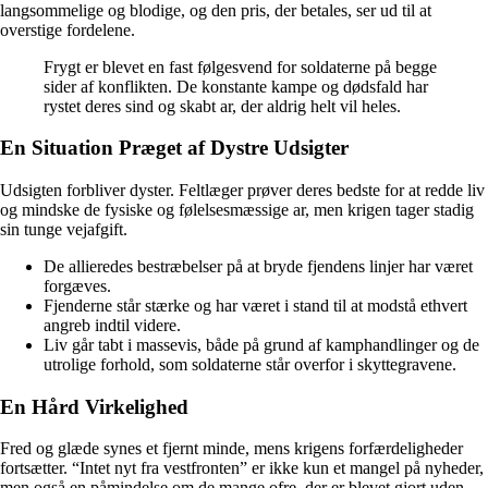
langsommelige og blodige, og den pris, der betales, ser ud til at
overstige fordelene.
Frygt er blevet en fast følgesvend for soldaterne på begge
sider af konflikten. De konstante kampe og dødsfald har
rystet deres sind og skabt ar, der aldrig helt vil heles.
En Situation Præget af Dystre Udsigter
Udsigten forbliver dyster. Feltlæger prøver deres bedste for at redde liv
og mindske de fysiske og følelsesmæssige ar, men krigen tager stadig
sin tunge vejafgift.
De allieredes bestræbelser på at bryde fjendens linjer har været
forgæves.
Fjenderne står stærke og har været i stand til at modstå ethvert
angreb indtil videre.
Liv går tabt i massevis, både på grund af kamphandlinger og de
utrolige forhold, som soldaterne står overfor i skyttegravene.
En Hård Virkelighed
Fred og glæde synes et fjernt minde, mens krigens forfærdeligheder
fortsætter. “Intet nyt fra vestfronten” er ikke kun et mangel på nyheder,
men også en påmindelse om de mange ofre, der er blevet gjort uden