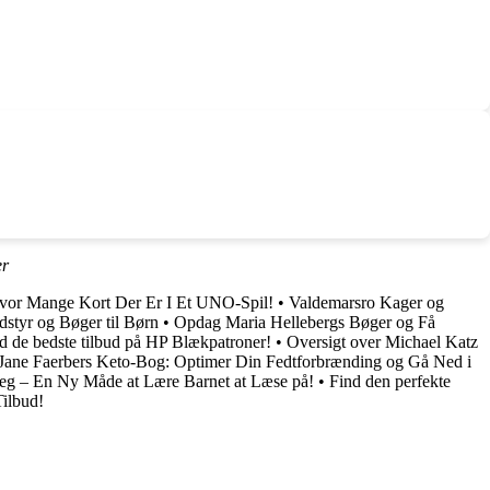
er
vor Mange Kort Der Er I Et UNO-Spil!
•
Valdemarsro Kager og
dstyr og Bøger til Børn
•
Opdag Maria Hellebergs Bøger og Få
d de bedste tilbud på HP Blækpatroner!
•
Oversigt over Michael Katz
Jane Faerbers Keto-Bog: Optimer Din Fedtforbrænding og Gå Ned i
reg – En Ny Måde at Lære Barnet at Læse på!
•
Find den perfekte
ilbud!