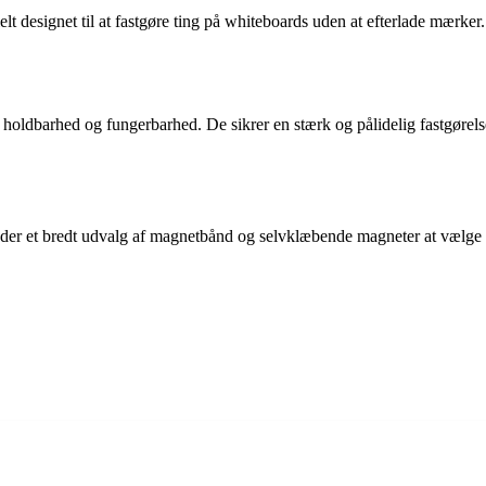
signet til at fastgøre ting på whiteboards uden at efterlade mærker. De
dbarhed og fungerbarhed. De sikrer en stærk og pålidelig fastgørelse, d
r et bredt udvalg af magnetbånd og selvklæbende magneter at vælge ime