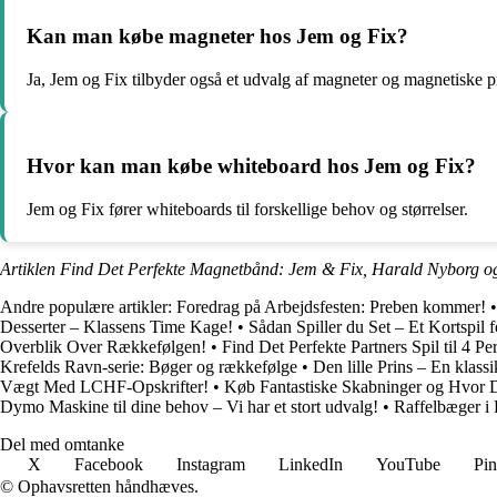
Kan man købe magneter hos Jem og Fix?
Ja, Jem og Fix tilbyder også et udvalg af magneter og magnetiske p
Hvor kan man købe whiteboard hos Jem og Fix?
Jem og Fix fører whiteboards til forskellige behov og størrelser.
Artiklen Find Det Perfekte Magnetbånd: Jem & Fix, Harald Nyborg og
Andre populære artikler:
Foredrag på Arbejdsfesten: Preben kommer!
Desserter – Klassens Time Kage!
•
Sådan Spiller du Set – Et Kortspil 
Overblik Over Rækkefølgen!
•
Find Det Perfekte Partners Spil til 4 P
Krefelds Ravn-serie: Bøger og rækkefølge
•
Den lille Prins – En klassi
Vægt Med LCHF-Opskrifter!
•
Køb Fantastiske Skabninger og Hvor D
Dymo Maskine til dine behov – Vi har et stort udvalg!
•
Raffelbæger i 
Del med omtanke
X
Facebook
Instagram
LinkedIn
YouTube
Pin
© Ophavsretten håndhæves.