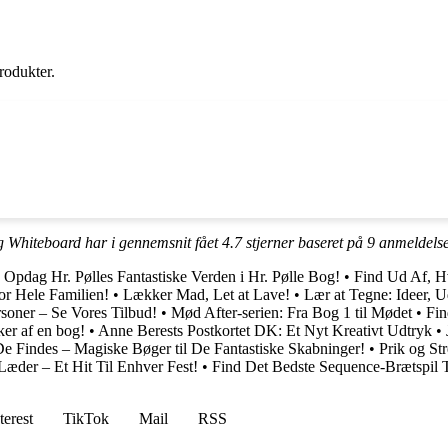
rodukter.
 Whiteboard har i gennemsnit fået
4.7
stjerner baseret på
9
anmeldels
•
Opdag Hr. Pølles Fantastiske Verden i Hr. Pølle Bog!
•
Find Ud Af, H
for Hele Familien!
•
Lækker Mad, Let at Lave!
•
Lær at Tegne: Ideer, U
ersoner – Se Vores Tilbud!
•
Mød After-serien: Fra Bog 1 til Mødet
•
Fin
ker af en bog!
•
Anne Berests Postkortet DK: Et Nyt Kreativt Udtryk
•
e Findes – Magiske Bøger til De Fantastiske Skabninger!
•
Prik og St
Læder – Et Hit Til Enhver Fest!
•
Find Det Bedste Sequence-Brætspil T
terest
TikTok
Mail
RSS