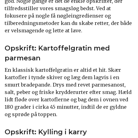
god. Nogle gange er det de enkle opskrifter, der
tilfredsstiller vores smagsløg bedst. Ved at
fokusere på nogle få nøgleingredienser og
tilberedningsmetoder kan du skabe retter, der både
er velsmagende og lette at lave.
Opskrift: Kartoffelgratin med
parmesan
En klassisk kartoffelgratin er altid et hit. Skær
kartofler i tynde skiver og læg dem lagvis i en
smurt bradepande. Drys med revet parmesanost,
salt, peber og friske krydderurter efter smag. Hæld
lidt fløde over kartoflerne og bag dem i ovnen ved
180 grader i cirka 45 minutter, indtil de er gyldne
og sprøde på toppen.
Opskrift: Kylling i karry