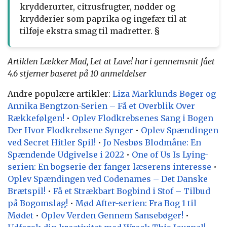
krydderurter, citrusfrugter, nødder og
krydderier som paprika og ingefær til at
tilføje ekstra smag til madretter. §
Artiklen Lækker Mad, Let at Lave! har i gennemsnit fået
4.6
stjerner baseret på
10
anmeldelser
Andre populære artikler:
Liza Marklunds Bøger og
Annika Bengtzon-Serien – Få et Overblik Over
Rækkefølgen!
•
Oplev Flodkrebsenes Sang i Bogen
Der Hvor Flodkrebsene Synger
•
Oplev Spændingen
ved Secret Hitler Spil!
•
Jo Nesbøs Blodmåne: En
Spændende Udgivelse i 2022
•
One of Us Is Lying-
serien: En bogserie der fanger læserens interesse
•
Oplev Spændingen ved Codenames – Det Danske
Brætspil!
•
Få et Strækbart Bogbind i Stof – Tilbud
på Bogomslag!
•
Mød After-serien: Fra Bog 1 til
Mødet
•
Oplev Verden Gennem Sansebøger!
•