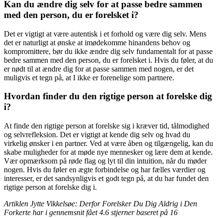
Kan du ændre dig selv for at passe bedre sammen
med den person, du er forelsket i?
Det er vigtigt at være autentisk i et forhold og være dig selv. Mens
det er naturligt at ønske at imødekomme hinandens behov og
kompromittere, bør du ikke ændre dig selv fundamentalt for at passe
bedre sammen med den person, du er forelsket i. Hvis du føler, at du
er nødt til at ændre dig for at passe sammen med nogen, er det
muligvis et tegn på, at I ikke er forenelige som partnere.
Hvordan finder du den rigtige person at forelske dig
i?
At finde den rigtige person at forelske sig i kræver tid, tålmodighed
og selvrefleksion. Det er vigtigt at kende dig selv og hvad du
virkelig ønsker i en partner. Ved at være åben og tilgængelig, kan du
skabe muligheder for at møde nye mennesker og lære dem at kende.
Vær opmærksom på røde flag og lyt til din intuition, når du møder
nogen. Hvis du føler en ægte forbindelse og har fælles værdier og
interesser, er det sandsynligvis et godt tegn på, at du har fundet den
rigtige person at forelske dig i.
Artiklen Jytte Vikkelsøe: Derfor Forelsker Du Dig Aldrig i Den
Forkerte har i gennemsnit fået
4.6
stjerner baseret på
16