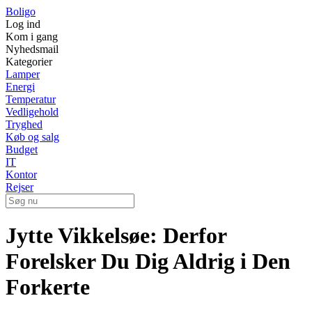
Boligo
Log ind
Kom i gang
Nyhedsmail
Kategorier
Lamper
Energi
Temperatur
Vedligehold
Tryghed
Køb og salg
Budget
IT
Kontor
Rejser
Jytte Vikkelsøe: Derfor
Forelsker Du Dig Aldrig i Den
Forkerte