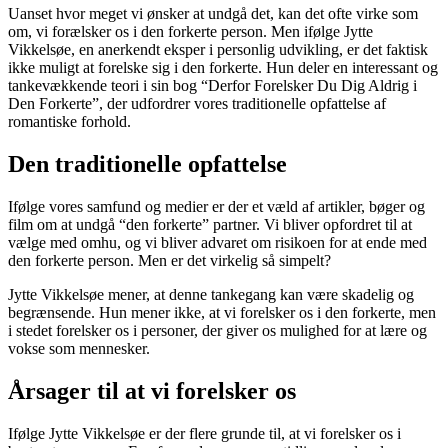
Uanset hvor meget vi ønsker at undgå det, kan det ofte virke som
om, vi forælsker os i den forkerte person. Men ifølge Jytte
Vikkelsøe, en anerkendt eksper i personlig udvikling, er det faktisk
ikke muligt at forelske sig i den forkerte. Hun deler en interessant og
tankevækkende teori i sin bog “Derfor Forelsker Du Dig Aldrig i
Den Forkerte”, der udfordrer vores traditionelle opfattelse af
romantiske forhold.
Den traditionelle opfattelse
Ifølge vores samfund og medier er der et væld af artikler, bøger og
film om at undgå “den forkerte” partner. Vi bliver opfordret til at
vælge med omhu, og vi bliver advaret om risikoen for at ende med
den forkerte person. Men er det virkelig så simpelt?
Jytte Vikkelsøe mener, at denne tankegang kan være skadelig og
begrænsende. Hun mener ikke, at vi forelsker os i den forkerte, men
i stedet forelsker os i personer, der giver os mulighed for at lære og
vokse som mennesker.
Årsager til at vi forelsker os
Ifølge Jytte Vikkelsøe er der flere grunde til, at vi forelsker os i