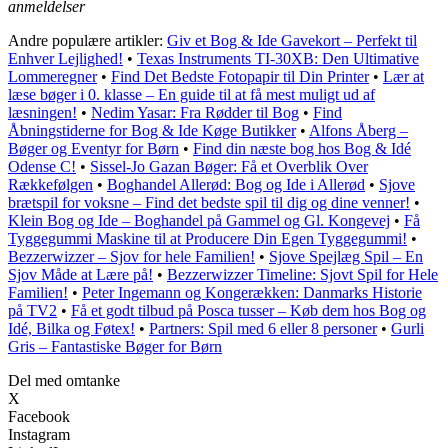
anmeldelser
Andre populære artikler:
Giv et Bog & Ide Gavekort – Perfekt til
Enhver Lejlighed!
•
Texas Instruments TI-30XB: Den Ultimative
Lommeregner
•
Find Det Bedste Fotopapir til Din Printer
•
Lær at
læse bøger i 0. klasse – En guide til at få mest muligt ud af
læsningen!
•
Nedim Yasar: Fra Rødder til Bog
•
Find
Åbningstiderne for Bog & Ide Køge Butikker
•
Alfons Åberg –
Bøger og Eventyr for Børn
•
Find din næste bog hos Bog & Idé
Odense C!
•
Sissel-Jo Gazan Bøger: Få et Overblik Over
Rækkefølgen
•
Boghandel Allerød: Bog og Ide i Allerød
•
Sjove
brætspil for voksne – Find det bedste spil til dig og dine venner!
•
Klein Bog og Ide – Boghandel på Gammel og Gl. Kongevej
•
Få
Tyggegummi Maskine til at Producere Din Egen Tyggegummi!
•
Bezzerwizzer – Sjov for hele Familien!
•
Sjove Spejlæg Spil – En
Sjov Måde at Lære på!
•
Bezzerwizzer Timeline: Sjovt Spil for Hele
Familien!
•
Peter Ingemann og Kongerækken: Danmarks Historie
på TV2
•
Få et godt tilbud på Posca tusser – Køb dem hos Bog og
Idé, Bilka og Føtex!
•
Partners: Spil med 6 eller 8 personer
•
Gurli
Gris – Fantastiske Bøger for Børn
Del med omtanke
X
Facebook
Instagram