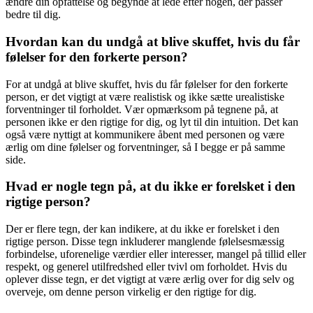
ændre din opfattelse og begynde at lede efter nogen, der passer
bedre til dig.
Hvordan kan du undgå at blive skuffet, hvis du får
følelser for den forkerte person?
For at undgå at blive skuffet, hvis du får følelser for den forkerte
person, er det vigtigt at være realistisk og ikke sætte urealistiske
forventninger til forholdet. Vær opmærksom på tegnene på, at
personen ikke er den rigtige for dig, og lyt til din intuition. Det kan
også være nyttigt at kommunikere åbent med personen og være
ærlig om dine følelser og forventninger, så I begge er på samme
side.
Hvad er nogle tegn på, at du ikke er forelsket i den
rigtige person?
Der er flere tegn, der kan indikere, at du ikke er forelsket i den
rigtige person. Disse tegn inkluderer manglende følelsesmæssig
forbindelse, uforenelige værdier eller interesser, mangel på tillid eller
respekt, og generel utilfredshed eller tvivl om forholdet. Hvis du
oplever disse tegn, er det vigtigt at være ærlig over for dig selv og
overveje, om denne person virkelig er den rigtige for dig.