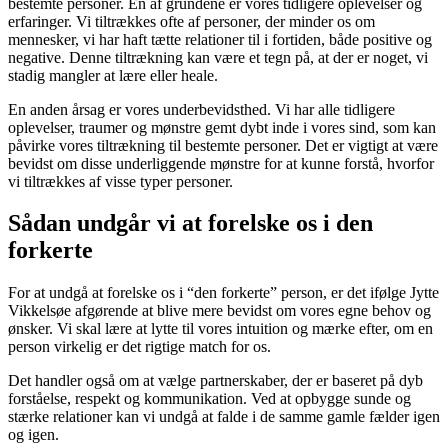
bestemte personer. En af grundene er vores tidligere oplevelser og
erfaringer. Vi tiltrækkes ofte af personer, der minder os om
mennesker, vi har haft tætte relationer til i fortiden, både positive og
negative. Denne tiltrækning kan være et tegn på, at der er noget, vi
stadig mangler at lære eller heale.
En anden årsag er vores underbevidsthed. Vi har alle tidligere
oplevelser, traumer og mønstre gemt dybt inde i vores sind, som kan
påvirke vores tiltrækning til bestemte personer. Det er vigtigt at være
bevidst om disse underliggende mønstre for at kunne forstå, hvorfor
vi tiltrækkes af visse typer personer.
Sådan undgår vi at forelske os i den
forkerte
For at undgå at forelske os i “den forkerte” person, er det ifølge Jytte
Vikkelsøe afgørende at blive mere bevidst om vores egne behov og
ønsker. Vi skal lære at lytte til vores intuition og mærke efter, om en
person virkelig er det rigtige match for os.
Det handler også om at vælge partnerskaber, der er baseret på dyb
forståelse, respekt og kommunikation. Ved at opbygge sunde og
stærke relationer kan vi undgå at falde i de samme gamle fælder igen
og igen.