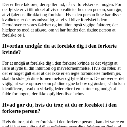
Der er flere faktorer, der spiller ind, når vi forelsker os i nogen. For
det første er vi tiltrukket af visse kvaliteter hos den person, som gør,
at vi føler os tiltrukket og forelsket. Hvis den person ikke har disse
kvaliteter, er det usandsynligt, at vi vil blive forelsket i dem.
Derudover er vores følelser og intuition også vigtige faktorer, der
hjælper os med at afgøre, om vi har fundet den rigtige person at
forelske os i.
Hvordan undgår du at forelske dig i den forkerte
kvinde?
For at undgå at forelske dig i den forkerte kvinde er det vigtigt at
lære at lytte til din intuition og mavefornemmelse. Hvis du føler, at
der er noget galt eller at der ikke er en ægte forbindelse mellem jer,
skal du stole på dine fornemmelser og lytte til dem. Derudover er det
vigtigt at være opmærksom på dine egne behov og ønsker, så du kan
identificere, hvad du virkelig leder efter i en partner og undgå at
falde for nogen, der ikke opfylder disse behov.
Hvad gør du, hvis du tror, at du er forelsket i den
forkerte person?
Hvis du tror, at du er forelsket i den forkerte person, kan det være en
god idé at tage dig tid til at reflektere over dine følelser og finde ud