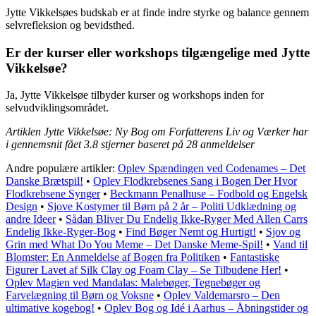
Jytte Vikkelsøes budskab er at finde indre styrke og balance gennem
selvrefleksion og bevidsthed.
Er der kurser eller workshops tilgængelige med Jytte
Vikkelsøe?
Ja, Jytte Vikkelsøe tilbyder kurser og workshops inden for
selvudviklingsområdet.
Artiklen Jytte Vikkelsøe: Ny Bog om Forfatterens Liv og Værker har
i gennemsnit fået
3.8
stjerner baseret på
28
anmeldelser
Andre populære artikler:
Oplev Spændingen ved Codenames – Det
Danske Brætspil!
•
Oplev Flodkrebsenes Sang i Bogen Der Hvor
Flodkrebsene Synger
•
Beckmann Penalhuse – Fodbold og Engelsk
Design
•
Sjove Kostymer til Børn på 2 år – Politi Udklædning og
andre Ideer
•
Sådan Bliver Du Endelig Ikke-Ryger Med Allen Carrs
Endelig Ikke-Ryger-Bog
•
Find Bøger Nemt og Hurtigt!
•
Sjov og
Grin med What Do You Meme – Det Danske Meme-Spil!
•
Vand til
Blomster: En Anmeldelse af Bogen fra Politiken
•
Fantastiske
Figurer Lavet af Silk Clay og Foam Clay – Se Tilbudene Her!
•
Oplev Magien ved Mandalas: Malebøger, Tegnebøger og
Farvelægning til Børn og Voksne
•
Oplev Valdemarsro – Den
ultimative kogebog!
•
Oplev Bog og Idé i Aarhus – Åbningstider og