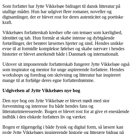
Som forfatter har Jytte Vikkelsøe bidraget til dansk litteratur på
utallige måder. Hun har udgivet flere romaner, noveller og
digtsamlinger, der er blevet rost for deres autenticitet og poetiske
kraft.
Vikkelsøes forfatterskab kredser ofte om temaer som kærlighed,
identitet og tab. Hun formår at skabe intense og dybtgående
fortællinger, der berører læsernes hjerter og sind. Hendes unikke
evne til at formidle komplekse følelser og skabe nærvær i hendes
historier er blevet anerkendt både i Danmark og internationalt.
Udover sit imponerende forfatterskab fungerer Jytte Vikkelsøe også
som inspirator og mentor for unge aspirerende forfattere. Hendes
workshops og foredrag om skrivning og litteratur har inspireret
mange til at forfølge deres egne forfatterdrømme.
Udgivelsen af Jytte Vikkelsøes nye bog
Den nye bog om Jytte Vikkelsøe er blevet mødt med stor
forventning og interesse fra både hendes fans og
litteraturinteresserede. Bogen er blevet rost for at give et enestående
indblik i den elskede forfatters liv og værker.
Bogen er tilgængelig i både fysisk og digital form, så læsere kan
nyde Jytte Vikkelsøes inspirerende historie og litterære bidrag på