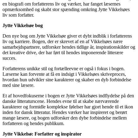
en biografi om forfatterens liv og værker, har fanget læsernes
opmærksomhed og skabt stor spænding omkring Jytte Vikkelsøes
liv som forfatter.
Jytte Vikkelsøe bog
Den nye bog om Jytte Vikkelsøe giver et dybt indblik i forfatterens
liv og karriere. Bogen, der er skrevet af en af Vikkelsøes nære
samarbejdspartnere, udforsker hendes tidlige år, inspirationskilder og
det kreative drive, der har ført til hendes imponerende litterære
succes.
Forfatterens unikke stil og fortælleevne er også i fokus i bogen.
Læserne kan forvente at få en indsigt i Vikkelsøes skriveproces,
hvordan hun udvikler sine karakterer og skaber en dyb forbindelse
med sine læsere.
Et af hovedfokuserne i bogen er Jytte Vikkelsøes indflydelse på den
danske litteraturscene. Hendes evne til at skabe nærværende
karakterer og formidle komplekse følelser har gjort hende til et ikon
inden for dansk litteratur. Hendes værker har inspireret og berørt
mange læsere, og bogen udforsker den dybe forbindelse mellem
forfatteren og hendes publikum.
Jytte Vikkelsø: Forfatter og inspirator