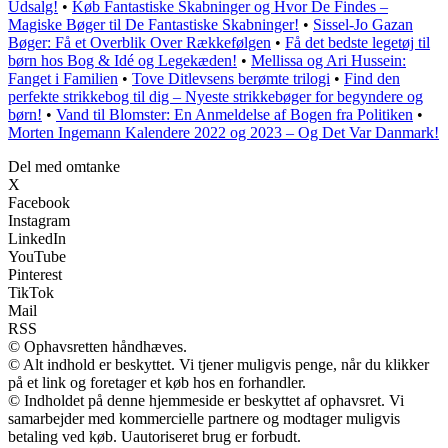
Udsalg!
•
Køb Fantastiske Skabninger og Hvor De Findes –
Magiske Bøger til De Fantastiske Skabninger!
•
Sissel-Jo Gazan
Bøger: Få et Overblik Over Rækkefølgen
•
Få det bedste legetøj til
børn hos Bog & Idé og Legekæden!
•
Mellissa og Ari Hussein:
Fanget i Familien
•
Tove Ditlevsens berømte trilogi
•
Find den
perfekte strikkebog til dig – Nyeste strikkebøger for begyndere og
børn!
•
Vand til Blomster: En Anmeldelse af Bogen fra Politiken
•
Morten Ingemann Kalendere 2022 og 2023 – Og Det Var Danmark!
Del med omtanke
X
Facebook
Instagram
LinkedIn
YouTube
Pinterest
TikTok
Mail
RSS
© Ophavsretten håndhæves.
© Alt indhold er beskyttet. Vi tjener muligvis penge, når du klikker
på et link og foretager et køb hos en forhandler.
© Indholdet på denne hjemmeside er beskyttet af ophavsret. Vi
samarbejder med kommercielle partnere og modtager muligvis
betaling ved køb. Uautoriseret brug er forbudt.