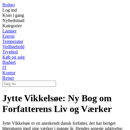
Boligo
Log ind
Kom i gang
Nyhedsmail
Kategorier
Lamper
Energi
Temperatur
Vedligehold
Tryghed
Køb og salg
Budget
IT
Kontor
Rejser
Jytte Vikkelsøe: Ny Bog om
Forfatterens Liv og Værker
Jytte Vikkelsøe er en anerkendt dansk forfatter, der har beriget
litteraturen med sine værker i mange år. Hendes seneste udgivelse,