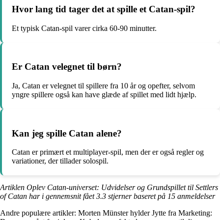
Hvor lang tid tager det at spille et Catan-spil?
Et typisk Catan-spil varer cirka 60-90 minutter.
Er Catan velegnet til børn?
Ja, Catan er velegnet til spillere fra 10 år og opefter, selvom
yngre spillere også kan have glæde af spillet med lidt hjælp.
Kan jeg spille Catan alene?
Catan er primært et multiplayer-spil, men der er også regler og
variationer, der tillader solospil.
Artiklen Oplev Catan-universet: Udvidelser og Grundspillet til Settlers
of Catan har i gennemsnit fået
3.3
stjerner baseret på
15
anmeldelser
Andre populære artikler:
Morten Münster hylder Jytte fra Marketing: