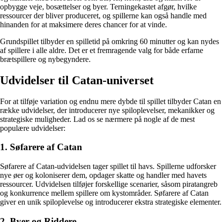
opbygge veje, bosættelser og byer. Terningekastet afgør, hvilke
ressourcer der bliver produceret, og spillerne kan også handle med
hinanden for at maksimere deres chancer for at vinde.
Grundspillet tilbyder en spilletid på omkring 60 minutter og kan nydes
af spillere i alle aldre. Det er et fremragende valg for både erfarne
brætspillere og nybegyndere.
Udvidelser til Catan-universet
For at tilføje variation og endnu mere dybde til spillet tilbyder Catan en
række udvidelser, der introducerer nye spiloplevelser, mekanikker og
strategiske muligheder. Lad os se nærmere på nogle af de mest
populære udvidelser:
1. Søfarere af Catan
Søfarere af Catan-udvidelsen tager spillet til havs. Spillerne udforsker
nye øer og koloniserer dem, opdager skatte og handler med havets
ressourcer. Udvidelsen tilføjer forskellige scenarier, såsom piratangreb
og konkurrence mellem spillere om kystområder. Søfarere af Catan
giver en unik spiloplevelse og introducerer ekstra strategiske elementer.
2. Byer og Riddere