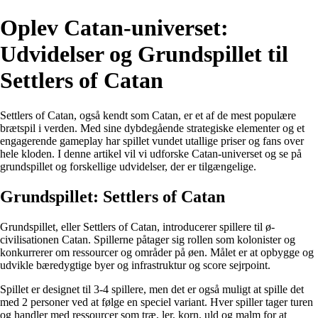
Oplev Catan-universet:
Udvidelser og Grundspillet til
Settlers of Catan
Settlers of Catan, også kendt som Catan, er et af de mest populære
brætspil i verden. Med sine dybdegående strategiske elementer og et
engagerende gameplay har spillet vundet utallige priser og fans over
hele kloden. I denne artikel vil vi udforske Catan-universet og se på
grundspillet og forskellige udvidelser, der er tilgængelige.
Grundspillet: Settlers of Catan
Grundspillet, eller Settlers of Catan, introducerer spillere til ø-
civilisationen Catan. Spillerne påtager sig rollen som kolonister og
konkurrerer om ressourcer og områder på øen. Målet er at opbygge og
udvikle bæredygtige byer og infrastruktur og score sejrpoint.
Spillet er designet til 3-4 spillere, men det er også muligt at spille det
med 2 personer ved at følge en speciel variant. Hver spiller tager turen
og handler med ressourcer som træ, ler, korn, uld og malm for at