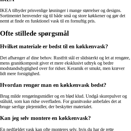
IKEA tilbyder prisvenlige løsninger i mange størrelser og designs.
Sortimentet henvender sig til både små og store køkkener og gør det
nemt at finde en funktionel vask til en fornuftig pris.
Ofte stillede spørgsmål
Hvilket materiale er bedst til en køkkenvask?
Det afhænger af dine behov. Rustfrit stål er slidstærkt og let at rengøre,
mens granitkomposit giver et mere eksklusivt udtryk og bedre
modstandsdygtighed over for ridser. Keramik er smukt, men kræver
lidt mere forsigtighed.
Hvordan rengør man en køkkenvask bedst?
Brug milde rengøringsmidler og en blød klud. Undgå skurepulver og
ståluld, som kan ridse overfladen. For granitvaske anbefales det at
bruge særlige plejemidler, der beskytter materialet.
Kan jeg selv montere en køkkenvask?
En nedfældet vask kan ofte monteres selv, hvis du har de rette