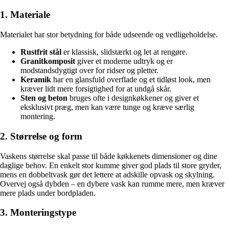
1. Materiale
Materialet har stor betydning for både udseende og vedligeholdelse.
Rustfrit stål
er klassisk, slidstærkt og let at rengøre.
Granitkomposit
giver et moderne udtryk og er
modstandsdygtigt over for ridser og pletter.
Keramik
har en glansfuld overflade og et tidløst look, men
kræver lidt mere forsigtighed for at undgå skår.
Sten og beton
bruges ofte i designkøkkener og giver et
eksklusivt præg, men kan være tunge og kræve særlig
montering.
2. Størrelse og form
Vaskens størrelse skal passe til både køkkenets dimensioner og dine
daglige behov. En enkelt stor kumme giver god plads til store gryder,
mens en dobbeltvask gør det lettere at adskille opvask og skylning.
Overvej også dybden – en dybere vask kan rumme mere, men kræver
mere plads under bordpladen.
3. Monteringstype