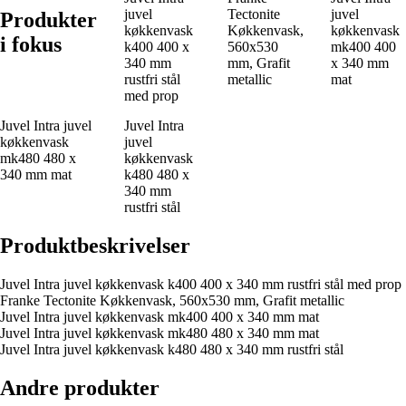
juvel
Tectonite
juvel
Produkter
køkkenvask
Køkkenvask,
køkkenvask
i fokus
k400 400 x
560x530
mk400 400
340 mm
mm, Grafit
x 340 mm
rustfri stål
metallic
mat
med prop
Juvel Intra juvel
Juvel Intra
køkkenvask
juvel
mk480 480 x
køkkenvask
340 mm mat
k480 480 x
340 mm
rustfri stål
Produktbeskrivelser
Juvel Intra juvel køkkenvask k400 400 x 340 mm rustfri stål med prop
Franke Tectonite Køkkenvask, 560x530 mm, Grafit metallic
Juvel Intra juvel køkkenvask mk400 400 x 340 mm mat
Juvel Intra juvel køkkenvask mk480 480 x 340 mm mat
Juvel Intra juvel køkkenvask k480 480 x 340 mm rustfri stål
Andre produkter