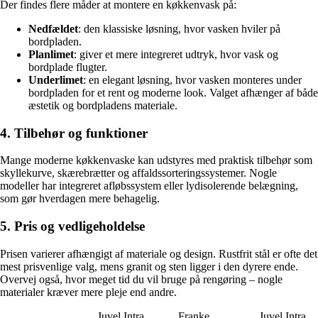
Der findes flere måder at montere en køkkenvask på:
Nedfældet
: den klassiske løsning, hvor vasken hviler på
bordpladen.
Planlimet
: giver et mere integreret udtryk, hvor vask og
bordplade flugter.
Underlimet
: en elegant løsning, hvor vasken monteres under
bordpladen for et rent og moderne look. Valget afhænger af både
æstetik og bordpladens materiale.
4. Tilbehør og funktioner
Mange moderne køkkenvaske kan udstyres med praktisk tilbehør som
skyllekurve, skærebrætter og affaldssorteringssystemer. Nogle
modeller har integreret afløbssystem eller lydisolerende belægning,
som gør hverdagen mere behagelig.
5. Pris og vedligeholdelse
Prisen varierer afhængigt af materiale og design. Rustfrit stål er ofte det
mest prisvenlige valg, mens granit og sten ligger i den dyrere ende.
Overvej også, hvor meget tid du vil bruge på rengøring – nogle
materialer kræver mere pleje end andre.
Juvel Intra
Franke
Juvel Intra