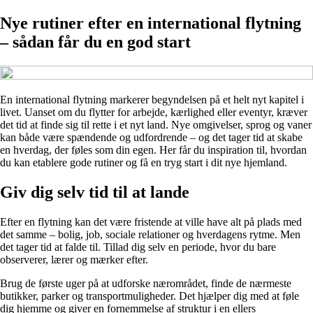
Nye rutiner efter en international flytning
– sådan får du en god start
En international flytning markerer begyndelsen på et helt nyt kapitel i
livet. Uanset om du flytter for arbejde, kærlighed eller eventyr, kræver
det tid at finde sig til rette i et nyt land. Nye omgivelser, sprog og vaner
kan både være spændende og udfordrende – og det tager tid at skabe
en hverdag, der føles som din egen. Her får du inspiration til, hvordan
du kan etablere gode rutiner og få en tryg start i dit nye hjemland.
Giv dig selv tid til at lande
Efter en flytning kan det være fristende at ville have alt på plads med
det samme – bolig, job, sociale relationer og hverdagens rytme. Men
det tager tid at falde til. Tillad dig selv en periode, hvor du bare
observerer, lærer og mærker efter.
Brug de første uger på at udforske nærområdet, finde de nærmeste
butikker, parker og transportmuligheder. Det hjælper dig med at føle
dig hjemme og giver en fornemmelse af struktur i en ellers