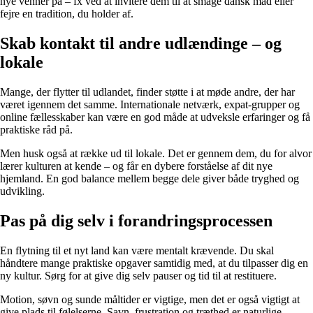
nye venner på – fx ved at invitere dem til at smage dansk mad eller
fejre en tradition, du holder af.
Skab kontakt til andre udlændinge – og
lokale
Mange, der flytter til udlandet, finder støtte i at møde andre, der har
været igennem det samme. Internationale netværk, expat-grupper og
online fællesskaber kan være en god måde at udveksle erfaringer og få
praktiske råd på.
Men husk også at række ud til lokale. Det er gennem dem, du for alvor
lærer kulturen at kende – og får en dybere forståelse af dit nye
hjemland. En god balance mellem begge dele giver både tryghed og
udvikling.
Pas på dig selv i forandringsprocessen
En flytning til et nyt land kan være mentalt krævende. Du skal
håndtere mange praktiske opgaver samtidig med, at du tilpasser dig en
ny kultur. Sørg for at give dig selv pauser og tid til at restituere.
Motion, søvn og sunde måltider er vigtige, men det er også vigtigt at
give plads til følelserne. Savn, frustration og træthed er naturlige