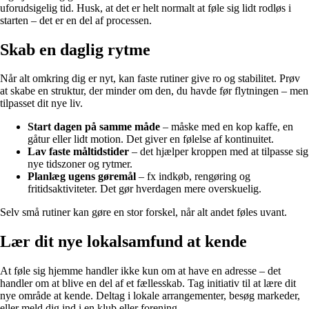
uforudsigelig tid. Husk, at det er helt normalt at føle sig lidt rodløs i
starten – det er en del af processen.
Skab en daglig rytme
Når alt omkring dig er nyt, kan faste rutiner give ro og stabilitet. Prøv
at skabe en struktur, der minder om den, du havde før flytningen – men
tilpasset dit nye liv.
Start dagen på samme måde
– måske med en kop kaffe, en
gåtur eller lidt motion. Det giver en følelse af kontinuitet.
Lav faste måltidstider
– det hjælper kroppen med at tilpasse sig
nye tidszoner og rytmer.
Planlæg ugens gøremål
– fx indkøb, rengøring og
fritidsaktiviteter. Det gør hverdagen mere overskuelig.
Selv små rutiner kan gøre en stor forskel, når alt andet føles uvant.
Lær dit nye lokalsamfund at kende
At føle sig hjemme handler ikke kun om at have en adresse – det
handler om at blive en del af et fællesskab. Tag initiativ til at lære dit
nye område at kende. Deltag i lokale arrangementer, besøg markeder,
eller meld dig ind i en klub eller forening.