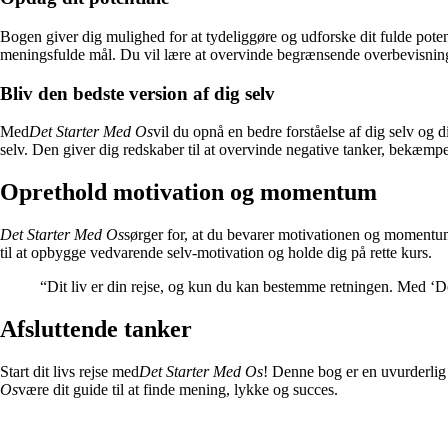
Bogen giver dig mulighed for at tydeliggøre og udforske dit fulde poten
meningsfulde mål. Du vil lære at overvinde begrænsende overbevisninger
Bliv den bedste version af dig selv
Med
Det Starter Med Os
vil du opnå en bedre forståelse af dig selv og 
selv. Den giver dig redskaber til at overvinde negative tanker, bekæmpe 
Oprethold motivation og momentum
Det Starter Med Os
sørger for, at du bevarer motivationen og momentum 
til at opbygge vedvarende selv-motivation og holde dig på rette kurs.
“Dit liv er din rejse, og kun du kan bestemme retningen. Med ‘D
Afsluttende tanker
Start dit livs rejse med
Det Starter Med Os
! Denne bog er en uvurderlig r
Os
være dit guide til at finde mening, lykke og succes.