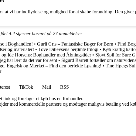
se?
, at vi har indflydelse og mulighed for at skabe forandring. Den giver pr
 fået
4.4
stjerner baseret på
27
anmeldelser
lse i Boghandlen!
•
Gurli Gris – Fantastiske Bøger for Børn
•
Find Bog 
lser og materialer!
•
Tove Ditlevsens berømte trilogi
•
Køb kraftig karton
 og Ide Horsens: Boghandler med Åbningstider
•
Sjovt Spil for Sure
jeg har lært da det var for sent
•
Sigurd Barrett fortæller om naturviden
ge, Engelsk og Mærket – Find den perfekte Løsning!
•
Tine Høegs Sul
r
terest
TikTok
Mail
RSS
t link og foretager et køb hos en forhandler.
jder med kommercielle partnere og modtager muligvis betaling ved køb.