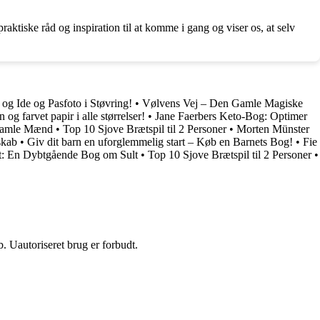
aktiske råd og inspiration til at komme i gang og viser os, at selv
og Ide og Pasfoto i Støvring!
•
Vølvens Vej – Den Gamle Magiske
 og farvet papir i alle størrelser!
•
Jane Faerbers Keto-Bog: Optimer
 Gamle Mænd
•
Top 10 Sjove Brætspil til 2 Personer
•
Morten Münster
skab
•
Giv dit barn en uforglemmelig start – Køb en Barnets Bog!
•
Fie
t: En Dybtgående Bog om Sult
•
Top 10 Sjove Brætspil til 2 Personer
•
 Uautoriseret brug er forbudt.