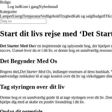
Boligo
Log ind
Kom i gang
Nyhedsmail
Kategorier
Lamper
Energi
Temperatur
Vedligehold
Tryghed
Køb og salg
Budget
IT
Ko
Start dit livs rejse med ‘Det Sta
Det Starter Med Os
er en inspirerende og oplysende bog, der hjælper d
succes. Uanset hvor du er i dit liv, er denne bog en uundværlig ressour
Det Begynder Med Os
Bogens titel,
Det Starter Med Os
, indfanger essensen af dens budskab. Vi
nødvendige redskaber til at tage kontrol over dit liv og virkeliggøre d
Tag styringen over dit liv
Denne bog er en uundværlig guide til at tage styringen over dit liv. De
hjælpe dig med at skabe en positiv forandring i dit liv.
Opdag dit potentiale