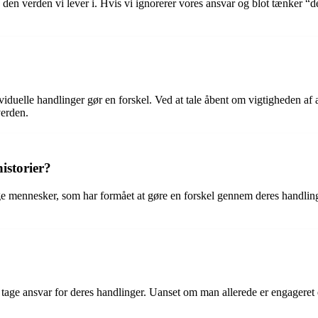
den verden vi lever i. Hvis vi ignorerer vores ansvar og blot tænker “de
viduelle handlinger gør en forskel. Ved at tale åbent om vigtigheden af 
verden.
istorier?
ige mennesker, som har formået at gøre en forskel gennem deres handlinger
g tage ansvar for deres handlinger. Uanset om man allerede er engageret 