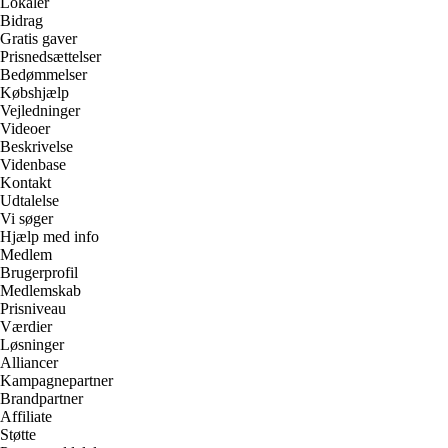
Lokaler
Bidrag
Gratis gaver
Prisnedsættelser
Bedømmelser
Købshjælp
Vejledninger
Videoer
Beskrivelse
Videnbase
Kontakt
Udtalelse
Vi søger
Hjælp med info
Medlem
Brugerprofil
Medlemskab
Prisniveau
Værdier
Løsninger
Alliancer
Kampagnepartner
Brandpartner
Affiliate
Støtte