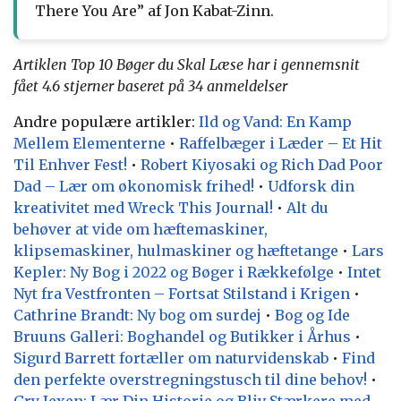
There You Are” af Jon Kabat-Zinn.
Artiklen Top 10 Bøger du Skal Læse har i gennemsnit
fået
4.6
stjerner baseret på
34
anmeldelser
Andre populære artikler:
Ild og Vand: En Kamp
Mellem Elementerne
•
Raffelbæger i Læder – Et Hit
Til Enhver Fest!
•
Robert Kiyosaki og Rich Dad Poor
Dad – Lær om økonomisk frihed!
•
Udforsk din
kreativitet med Wreck This Journal!
•
Alt du
behøver at vide om hæftemaskiner,
klipsemaskiner, hulmaskiner og hæftetange
•
Lars
Kepler: Ny Bog i 2022 og Bøger i Rækkefølge
•
Intet
Nyt fra Vestfronten – Fortsat Stilstand i Krigen
•
Cathrine Brandt: Ny bog om surdej
•
Bog og Ide
Bruuns Galleri: Boghandel og Butikker i Århus
•
Sigurd Barrett fortæller om naturvidenskab
•
Find
den perfekte overstregningstusch til dine behov!
•
Gry Jexen: Lær Din Historie og Bliv Stærkere med