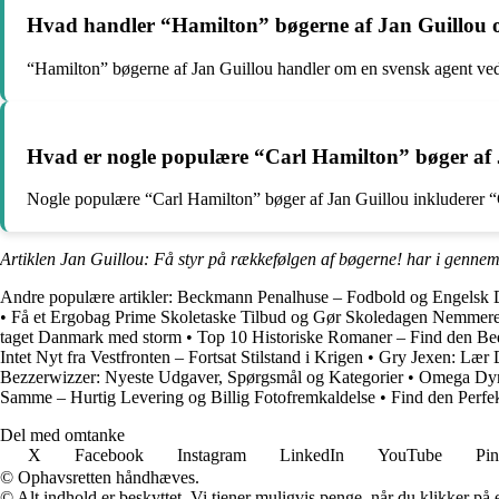
Hvad handler “Hamilton” bøgerne af Jan Guillou
“Hamilton” bøgerne af Jan Guillou handler om en svensk agent ved 
Hvad er nogle populære “Carl Hamilton” bøger af 
Nogle populære “Carl Hamilton” bøger af Jan Guillou inkluderer “C
Artiklen Jan Guillou: Få styr på rækkefølgen af bøgerne! har i gennem
Andre populære artikler:
Beckmann Penalhuse – Fodbold og Engelsk 
•
Få et Ergobag Prime Skoletaske Tilbud og Gør Skoledagen Nemmer
taget Danmark med storm
•
Top 10 Historiske Romaner – Find den Bed
Intet Nyt fra Vestfronten – Fortsat Stilstand i Krigen
•
Gry Jexen: Lær D
Bezzerwizzer: Nyeste Udgaver, Spørgsmål og Kategorier
•
Omega Dymo
Samme – Hurtig Levering og Billig Fotofremkaldelse
•
Find den Perfe
Del med omtanke
X
Facebook
Instagram
LinkedIn
YouTube
Pin
© Ophavsretten håndhæves.
© Alt indhold er beskyttet. Vi tjener muligvis penge, når du klikker på e