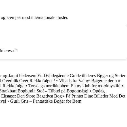
 og kæmper mod internationale trusler.
nteresse”.
 og Janni Pedersen: En Dybdegående Guide til deres Bøger og Serier
å Overblik Over Rækkefølgen!
•
Villads fra Valby: Bøgerne der har
 i Rækkefølge
•
Torsdagsmordklubben: En ny klub for mordmystik!
•
 Strækbart Bogbind i Stof – Tilbud på Bogomslag!
•
Opdag
 Ekstase: Den Store Bagedyst Bog
•
Få Printet Dine Billeder Med Det
ave!
•
Gurli Gris – Fantastiske Bøger for Børn