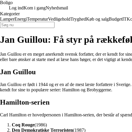
Boligo
Log ind
Kom i gang
Nyhedsmail
Kategorier
Lamper
Energi
Temperatur
Vedligehold
Tryghed
Køb og salg
Budget
IT
Ko
Jan Guillou: Få styr på rækkefø
Jan Guillou er en meget anerkendt svensk forfatter, der er kendt for s
eller bare ønsker at starte med at læse hans bøger, er det vigtigt at ken
Jan Guillou
Jan Guillou er født i 1944 og er en af ​​de mest læste forfattere i Sver
kendt for sine to populære serier: Hamilton og Brobyggerne.
Hamilton-serien
Carl Hamilton er hovedpersonen i Hamilton-serien, der består af spæn
Coq Rouge
(1986)
Den Demokratiske Terroristen
(1987)