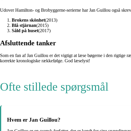
Udover Hamilton- og Brobyggerne-serierne har Jan Guillou også skrevet
Brokens skönhet
(2013)
Blå stjärnan
(2015)
Såld på huset
(2017)
Afsluttende tanker
Som en fan af Jan Guillou er det vigtigt at læse bøgerne i den rigtige r
korrekte kronologiske rækkefølge. God læselyst!
Ofte stillede spørgsmål
Hvem er Jan Guillou?
Jan Guillou er en svensk forfatter, der er kendt for sine spændings