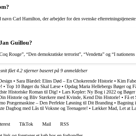
 om?
navn Carl Hamilton, der arbejder for den svenske efterretningstjeneste
Jan Guillou?
oq Rouge”, “Den demokratiske terrorist”, “Vendetta” og “I nationens i
snit fået
4.2
stjerner baseret på
9
anmeldelser
Design
•
Sara Blædel: Elins Død – En Chokerende Historie
•
Kim Faber
e!
•
Top 10 Bøger du Skal Læse
•
Opdag Maria Hellebergs Bøger og F
ste Historiske Roman til Dig!
•
Lars Kepler: Ny Bog i 2022 og Bøger
in Historie og Bliv Stærkere med Kvinde, Kend Din Historie!
•
Få et
 Prægemaskine – Den Perfekte Løsning til Dit Branding
•
Bagning i
kte Dagbog med Lås til Voksne og Teenagere!
•
Lækker Mad, Let at L
terest
TikTok
Mail
RSS
t link og foretager et køb hos en forhandler.