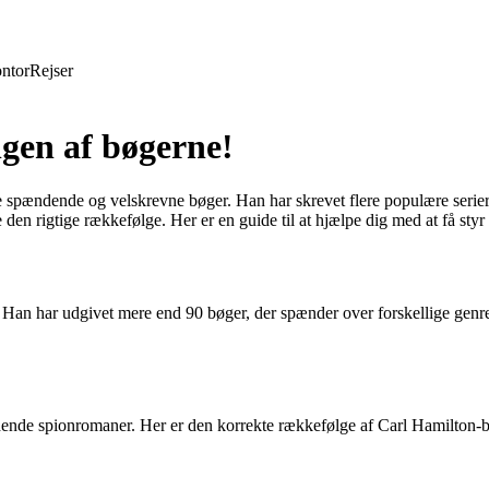
ntor
Rejser
lgen af bøgerne!
ine spændende og velskrevne bøger. Han har skrevet flere populære seri
de den rigtige rækkefølge. Her er en guide til at hjælpe dig med at få sty
ige. Han har udgivet mere end 90 bøger, der spænder over forskellige genr
dende spionromaner. Her er den korrekte rækkefølge af Carl Hamilton-