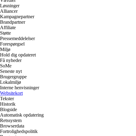
Værdier
Løsninger
Alliancer
Kampagnepartner
Brandpartner
Affiliate
Støtte
Pressemeddelelser
Forespørgsel
Miljø
Hold dig opdateret
Få nyheder
SoMe
Seneste nyt
Brugergruppe
Lokalmiljø
Interne henvisninger
Websitekort
Tekster
Historik
Blogside
Automatisk opdatering
Retssystem
Browserdata
Fortrolighedspolitik