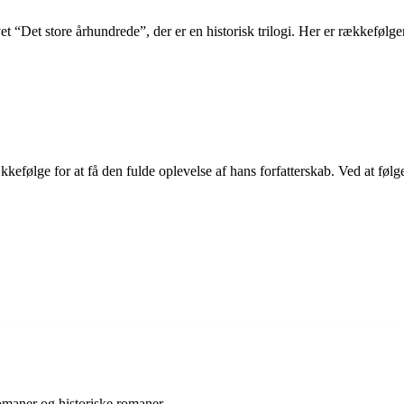
 “Det store århundrede”, der er en historisk trilogi. Her er rækkefølg
ækkefølge for at få den fulde oplevelse af hans forfatterskab. Ved at fø
romaner og historiske romaner.