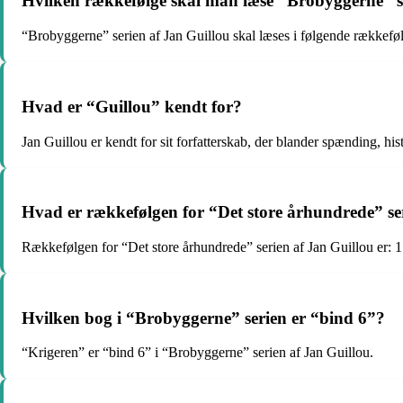
Hvilken rækkefølge skal man læse “Brobyggerne” se
“Brobyggerne” serien af Jan Guillou skal læses i følgende rækkefø
Hvad er “Guillou” kendt for?
Jan Guillou er kendt for sit forfatterskab, der blander spænding, hist
Hvad er rækkefølgen for “Det store århundrede” se
Rækkefølgen for “Det store århundrede” serien af Jan Guillou er: 
Hvilken bog i “Brobyggerne” serien er “bind 6”?
“Krigeren” er “bind 6” i “Brobyggerne” serien af Jan Guillou.